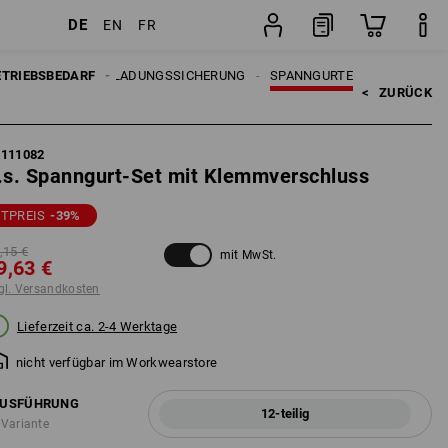
DE
EN
FR
Set
ETRIEBSBEDARF
LADUNGSSICHERUNG
SPANNGURTE
<   
ZURÜCK
5111082
.s. Spanngurt-Set mit Klemmverschluss
ETPREIS
-39
%
,15 €
mit MwSt.
9,63 €
gl. Versandkosten
Lieferzeit ca. 2-4 Werktage
nicht verfügbar im Workwearstore
USFÜHRUNG
12-teilig
 Variante