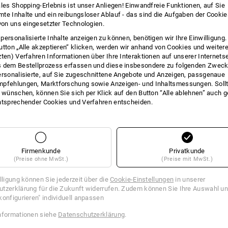
ales Shopping-Erlebnis ist unser Anliegen! Einwandfreie Funktionen, auf Sie
INFO
te Inhalte und ein reibungsloser Ablauf - das sind die Aufgaben der Cooki
 von uns eingesetzter Technologien.
personalisierte Inhalte anzeigen zu können, benötigen wir Ihre Einwilligung
utton „Alle akzeptieren“ klicken, werden wir anhand von Cookies und weiter
zten) Verfahren Informationen über Ihre Interaktionen auf unserer Internets
BESC
 dem Bestellprozess erfassen und diese insbesondere zu folgenden Zwec
ersonalisierte, auf Sie zugeschnittene Angebote und Anzeigen, passgenaue
pfehlungen, Marktforschung sowie Anzeigen- und Inhaltsmessungen. Sollt
t wünschen, können Sie sich per Klick auf den Button “Alle ablehnen” auch 
SET BESTEHEND AUS:
ntsprechender Cookies und Verfahren entscheiden.
6
x
Spanngurt, 1-teilig mit Klemmvers
Ausführung: Länge: 4 m, Breite: 25 mm
Firmenkunde
Privatkunde
1
x
Spanngurte, 1-teilig mit Klemmvers
(Preise ohne MwSt.)
(Preise mit MwSt.)
Ausführung: Länge: 1,2 m, Breite: 25 
illigung können Sie jederzeit über die
Cookie-Einstellungen
in unserer
!!! Saisonartikel !!! Lieferung nur sol
tzerklärung für die Zukunft widerrufen. Zudem können Sie Ihre Auswahl un
konfigurieren" individuell anpassen
nformationen siehe
Datenschutzerklärung
.