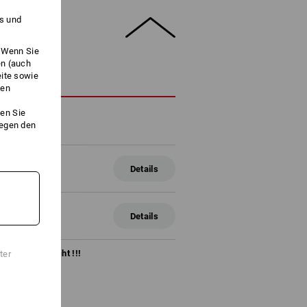
es und
. Wenn Sie
en (auch
eite sowie
HREIBUNG
ken
en Sie
gegen den
chluß
Details
chluss, 6er Set
Details
mm
ange Vorrat reicht !!!
ter