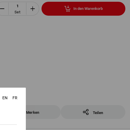
In den Warenkorb
Set
EN
FR
Merken
Teilen