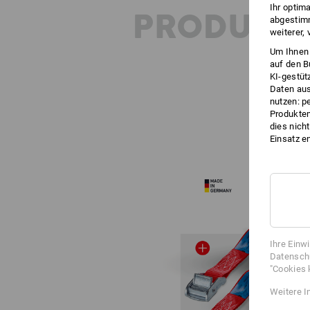
Ihr optim
PRODUKT
abgestimm
weiterer,
Um Ihnen 
auf den B
KI-gestüt
Daten aus
nutzen: p
Produktem
dies nich
Einsatz e
Ihre Einw
Datenschu
"Cookies 
Weitere I