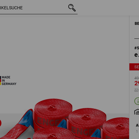
mit MwSt.
49,15 €
12-teilig
29,63 €
zzgl. Versandkosten
B
#
e
S
49
2
zz
A
1