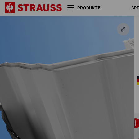
PRODUKTE
e.s. Spanngurt-Set mit
Klemmverschluss