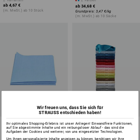
2
Varianten
2
Farben
ab
4,67 €
ab
34,68 €
(m. MwSt.) ab 10 Stück
Grundpreis
:
3,47 €
/
kg
(m. MwSt.) ab 10 Säcke
Wir freuen uns, dass Sie sich für
STRAUSS entschieden haben!
Microfasertücher Professional,
Gästehandtuch Premium 5er
Ihr optimales Shopping-Erlebnis ist unser Anliegen! Einwandfreie Funktionen,
auf Sie abgestimmte Inhalte und ein reibungsloser Ablauf - das sind die
5er Pack
Pack
Aufgaben der Cookies und weiterer, von uns eingesetzter Technologien.
4
Farben
17
Farben
Um Ihnen personalisierte Inhalte anzeigen zu können, benötigen wir Ihre