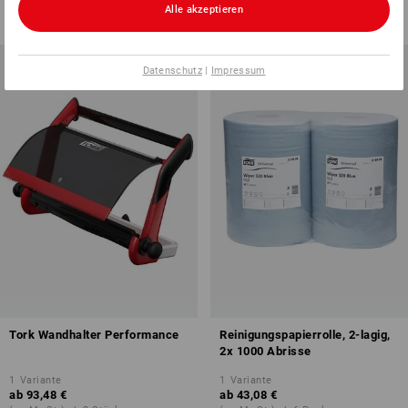
ab
16,68 €
Alle akzeptieren
(m. MwSt.) ab 6 Rollen
(m. MwSt.) ab 3 Pack
Datenschutz
|
Impressum
Tork Wandhalter Performance
Reinigungspapierrolle, 2-lagig,
2x 1000 Abrisse
1
Variante
1
Variante
ab
93,48 €
ab
43,08 €