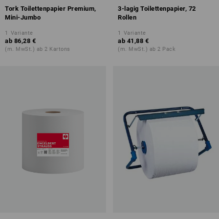
Tork Toilettenpapier Premium,
3-lagig Toilettenpapier, 72
Mini-Jumbo
Rollen
1
Variante
1
Variante
ab
86,28 €
ab
41,88 €
(m. MwSt.) ab 2 Kartons
(m. MwSt.) ab 2 Pack