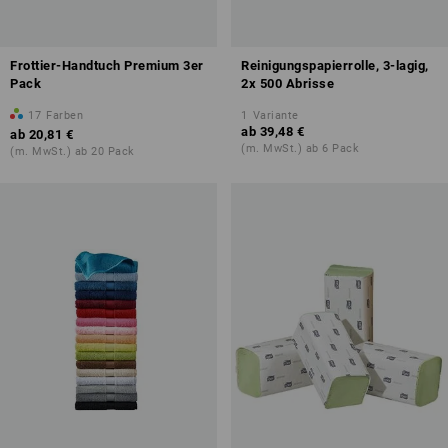
Frottier-Handtuch Premium 3er
Reinigungspapierrolle, 3-lagig,
Pack
2x 500 Abrisse
17
Farben
1
Variante
ab
39,48 €
ab
20,81 €
(m. MwSt.) ab 6 Pack
(m. MwSt.) ab 20 Pack