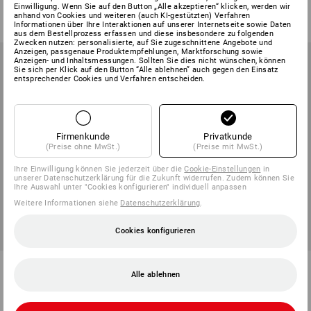
Einwilligung. Wenn Sie auf den Button „Alle akzeptieren“ klicken, werden wir
ab
7,08 €
ab
12,36 €
anhand von Cookies und weiteren (auch KI-gestützten) Verfahren
(m. MwSt.) ab 6 Pack
(m. MwSt.) ab 20 Pack
Informationen über Ihre Interaktionen auf unserer Internetseite sowie Daten
aus dem Bestellprozess erfassen und diese insbesondere zu folgenden
Zwecken nutzen: personalisierte, auf Sie zugeschnittene Angebote und
Anzeigen, passgenaue Produktempfehlungen, Marktforschung sowie
Anzeigen- und Inhaltsmessungen. Sollten Sie dies nicht wünschen, können
Sie sich per Klick auf den Button “Alle ablehnen” auch gegen den Einsatz
entsprechender Cookies und Verfahren entscheiden.
Firmenkunde
Privatkunde
(Preise ohne MwSt.)
(Preise mit MwSt.)
Ihre Einwilligung können Sie jederzeit über die
Cookie-Einstellungen
in
unserer Datenschutzerklärung für die Zukunft widerrufen. Zudem können Sie
Ihre Auswahl unter "Cookies konfigurieren" individuell anpassen
Weitere Informationen siehe
Datenschutzerklärung
.
Cookies konfigurieren
Microfasertücher Classic, 10er
Reinigungspapierrolle, 2-lagig,
Alle ablehnen
Pack
1000 Abrisse
4
Farben
1
Variante
ab
17,39 €