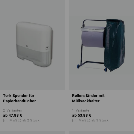
Tork Spender für
Rollenständer mit
Papierhandtücher
Müllsackhalter
2
Varianten
1
Variante
ab
47,88 €
ab
53,88 €
(m. MwSt.) ab 2 Stück
(m. MwSt.) ab 3 Stück