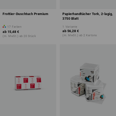
Frottier-Duschtuch Premium
Papierhandtücher Tork, 2-lagig,
3750 Blatt
17
Farben
1
Variante
ab
56,28 €
ab
15,48 €
(m. MwSt.) ab 2 Kartons
(m. MwSt.) ab 20 Stück