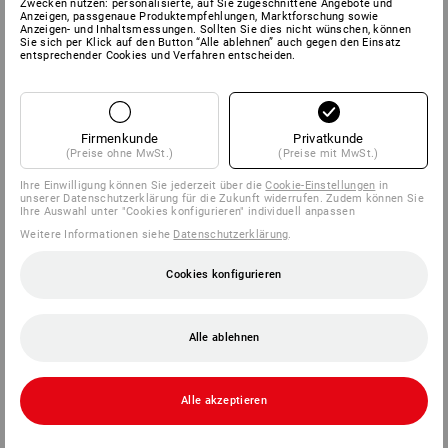
NÜRNBERG
Zwecken nutzen: personalisierte, auf Sie zugeschnittene Angebote und
Anzeigen, passgenaue Produktempfehlungen, Marktforschung sowie
Anzeigen- und Inhaltsmessungen. Sollten Sie dies nicht wünschen, können
Sie sich per Klick auf den Button “Alle ablehnen” auch gegen den Einsatz
15.09. - 18.09.2026
entsprechender Cookies und Verfahren entscheiden.
Halle 4A, Stand 117
Firmenkunde
Privatkunde
(Preise ohne MwSt.)
(Preise mit MwSt.)
Ihre Einwilligung können Sie jederzeit über die
Cookie-Einstellungen
in
unserer Datenschutzerklärung für die Zukunft widerrufen. Zudem können Sie
Ihre Auswahl unter "Cookies konfigurieren" individuell anpassen
Weitere Informationen siehe
Datenschutzerklärung
.
Cookies konfigurieren
Alle ablehnen
Alle akzeptieren