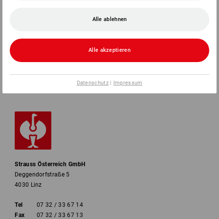
SERVICE
Alle ablehnen
UNTERNEHMEN
Alle akzeptieren
INFORMATIONEN
ZAHLARTEN
Datenschutz
|
Impressum
Strauss Österreich GmbH
Deggendorfstraße 5
4030 Linz
Tel
07 32 / 33 67 14
Fax
07 32 / 33 67 13