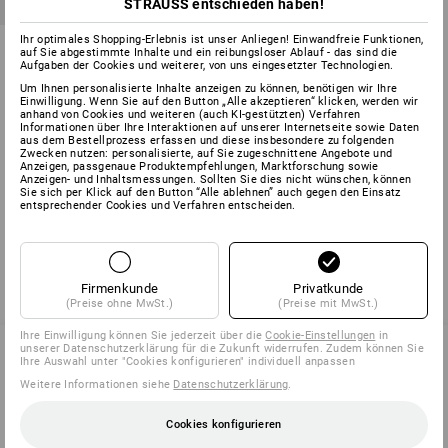
STRAUSS entschieden haben!
Ihr optimales Shopping-Erlebnis ist unser Anliegen! Einwandfreie Funktionen,
Transport-Netz, 0,9 x 1,3 m
auf Sie abgestimmte Inhalte und ein reibungsloser Ablauf - das sind die
Aufgaben der Cookies und weiterer, von uns eingesetzter Technologien.
1
Variante
Um Ihnen personalisierte Inhalte anzeigen zu können, benötigen wir Ihre
ab
23,88 €
Einwilligung. Wenn Sie auf den Button „Alle akzeptieren“ klicken, werden wir
(m. MwSt.) ab 6 Stück
anhand von Cookies und weiteren (auch KI-gestützten) Verfahren
Informationen über Ihre Interaktionen auf unserer Internetseite sowie Daten
aus dem Bestellprozess erfassen und diese insbesondere zu folgenden
Zwecken nutzen: personalisierte, auf Sie zugeschnittene Angebote und
Anzeigen, passgenaue Produktempfehlungen, Marktforschung sowie
Anzeigen- und Inhaltsmessungen. Sollten Sie dies nicht wünschen, können
Sie sich per Klick auf den Button “Alle ablehnen” auch gegen den Einsatz
Sie haben sich bereits 3 von 3 Artikeln angesehen.
entsprechender Cookies und Verfahren entscheiden.
Firmenkunde
Privatkunde
(Preise ohne MwSt.)
(Preise mit MwSt.)
Ihre Einwilligung können Sie jederzeit über die
Cookie-Einstellungen
in
unserer Datenschutzerklärung für die Zukunft widerrufen. Zudem können Sie
Ihre Auswahl unter "Cookies konfigurieren" individuell anpassen
Weitere Informationen siehe
Datenschutzerklärung
.
SERVICE 07 32 / 33 67 14
Cookies konfigurieren