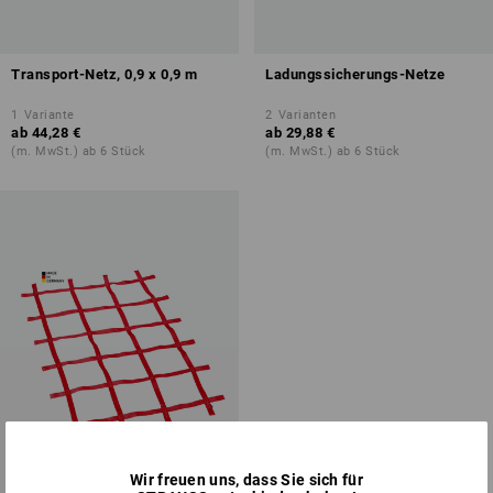
Transport-Netz, 0,9 x 0,9 m
Ladungssicherungs-Netze
1
Variante
2
Varianten
ab
44,28 €
ab
29,88 €
(m. MwSt.) ab 6 Stück
(m. MwSt.) ab 6 Stück
Wir freuen uns, dass Sie sich für