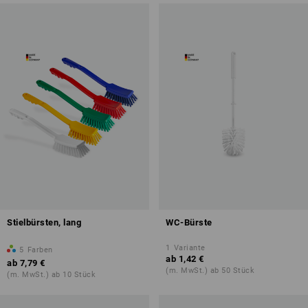
Stielbürsten, lang
WC-Bürste
1
Variante
5
Farben
ab
1,42 €
ab
7,79 €
(m. MwSt.) ab 50 Stück
(m. MwSt.) ab 10 Stück