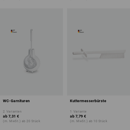
WC-Garnituren
Kuttermesserbürste
2
Varianten
1
Variante
ab
7,31 €
ab
7,79 €
(m. MwSt.) ab 20 Stück
(m. MwSt.) ab 10 Stück