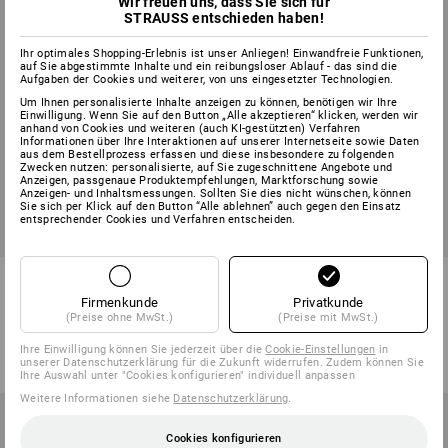
Wir freuen uns, dass Sie sich für
STRAUSS entschieden haben!
Ihr optimales Shopping-Erlebnis ist unser Anliegen! Einwandfreie Funktionen,
auf Sie abgestimmte Inhalte und ein reibungsloser Ablauf - das sind die
Aufgaben der Cookies und weiterer, von uns eingesetzter Technologien.
Um Ihnen personalisierte Inhalte anzeigen zu können, benötigen wir Ihre
Einwilligung. Wenn Sie auf den Button „Alle akzeptieren“ klicken, werden wir
anhand von Cookies und weiteren (auch KI-gestützten) Verfahren
Informationen über Ihre Interaktionen auf unserer Internetseite sowie Daten
aus dem Bestellprozess erfassen und diese insbesondere zu folgenden
Zwecken nutzen: personalisierte, auf Sie zugeschnittene Angebote und
Anzeigen, passgenaue Produktempfehlungen, Marktforschung sowie
Anzeigen- und Inhaltsmessungen. Sollten Sie dies nicht wünschen, können
Sie sich per Klick auf den Button “Alle ablehnen” auch gegen den Einsatz
entsprechender Cookies und Verfahren entscheiden.
Wolfbürste (ohne Stiel)
Kotflügelbürste Fibre, groß mit
Bart
Firmenkunde
Privatkunde
(Preise ohne MwSt.)
(Preise mit MwSt.)
1
Variante
1
Variante
ab
14,28 €
ab
7,80 €
Ihre Einwilligung können Sie jederzeit über die
Cookie-Einstellungen
in
(m. MwSt.) ab 10 Stück
(m. MwSt.) ab 30 Stück
unserer Datenschutzerklärung für die Zukunft widerrufen. Zudem können Sie
Ihre Auswahl unter "Cookies konfigurieren" individuell anpassen
Weitere Informationen siehe
Datenschutzerklärung
.
Cookies konfigurieren