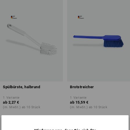
Spülbürste, halbrund
Brotstreicher
1
Variante
1
Variante
ab
2,27 €
ab
15,59 €
(m. MwSt.) ab 10 Stück
(m. MwSt.) ab 10 Stück