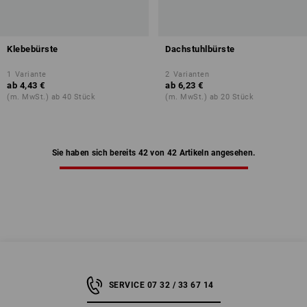
Klebebürste
Dachstuhlbürste
1
Variante
2
Varianten
ab
4,43 €
ab
6,23 €
(m. MwSt.) ab 40 Stück
(m. MwSt.) ab 20 Stück
Sie haben sich bereits 42 von 42 Artikeln angesehen.
SERVICE 07 32 / 33 67 14