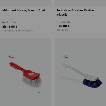
Milchtankbürste, blau o. Stiel
Industrie-Bürsten Testset
classic
1
Farbe
1
Variante
107,88 €
ab
13,55 €
(m. MwSt.)
(m. MwSt.) ab 10 Stück