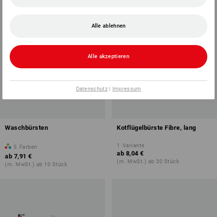
Alle ablehnen
Alle akzeptieren
Datenschutz
|
Impressum
Waschbürsten
Kotflügelbürste Fibre, lang
1
Variante
5
Farben
ab
8,04 €
ab
7,91 €
(m. MwSt.) ab 30 Stück
(m. MwSt.) ab 10 Stück