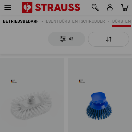
BETRIEBSBEDARF
REINIGUNG
BESEN | BÜRSTEN | SCHRUBBER
BÜRSTEN
42
42