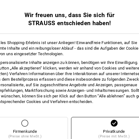
Wir freuen uns, dass Sie sich für
STRAUSS entschieden haben!
ales Shopping-Erlebnis ist unser Anliegen! Einwandfreie Funktionen, auf Sie
te Inhalte und ein reibungsloser Ablauf - das sind die Aufgaben der Cooki
 von uns eingesetzter Technologien.
personalisierte Inhalte anzeigen zu können, benötigen wir Ihre Einwilligung
utton „Alle akzeptieren“ klicken, werden wir anhand von Cookies und weiter
zten) Verfahren Informationen über Ihre Interaktionen auf unserer Internets
 dem Bestellprozess erfassen und diese insbesondere zu folgenden Zwec
ersonalisierte, auf Sie zugeschnittene Angebote und Anzeigen, passgenaue
pfehlungen, Marktforschung sowie Anzeigen- und Inhaltsmessungen. Sollt
t wünschen, können Sie sich per Klick auf den Button “Alle ablehnen” auch 
ntsprechender Cookies und Verfahren entscheiden.
Sie haben sich bereits 1 von 1 Artikel angesehen.
Firmenkunde
Privatkunde
(Preise ohne MwSt.)
(Preise mit MwSt.)