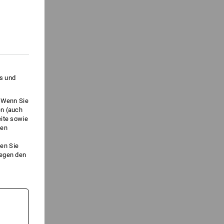
es und
. Wenn Sie
en (auch
eite sowie
ken
en Sie
gegen den