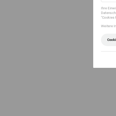
Ihre Einw
Datenschu
"Cookies 
Weitere I
Cooki