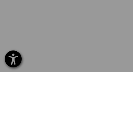
SERVICE 07 32 / 33 67 14
SERV
Hom
Liefe
NEWSLETTER-ANMELDUNG
Umta