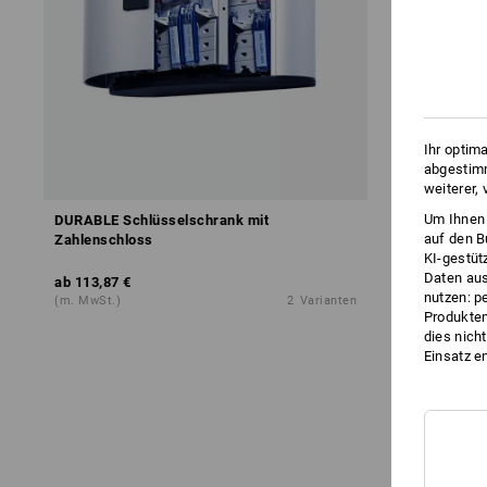
Ihr optim
abgestimm
weiterer,
Um Ihnen 
DURABLE Schlüsselschrank mit
auf den B
Zahlenschloss
KI-gestüt
Daten aus
ab
113,87 €
nutzen: p
(m. MwSt.)
2
Varianten
Produktem
dies nich
Einsatz e