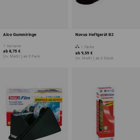
Alco Gummiringe
Novus Heftgerät B2
1
Variante
1
Farbe
ab
8,75 €
ab
9,59 €
(m. MwSt.) ab 3 Pack
(m. MwSt.) ab 3 Stück