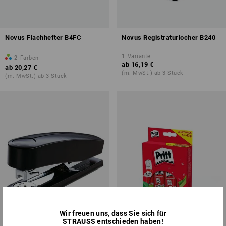
Novus Flachhefter B4FC
Novus Registraturlocher B240
1
Variante
2
Farben
ab
16,19 €
ab
20,27 €
(m. MwSt.) ab 3 Stück
(m. MwSt.) ab 3 Stück
Wir freuen uns, dass Sie sich für
STRAUSS entschieden haben!