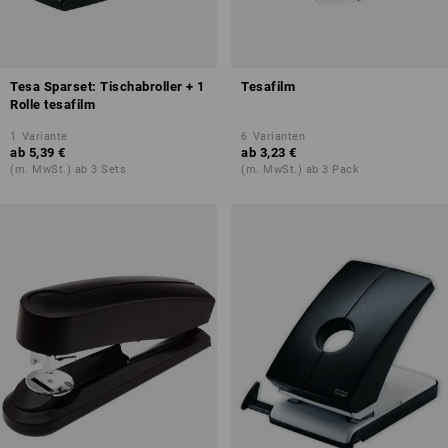
Tesa Sparset: Tischabroller + 1
Tesafilm
Rolle tesafilm
1
Variante
6
Varianten
ab
5,39 €
ab
3,23 €
(m. MwSt.) ab 3 Sets
(m. MwSt.) ab 3 Pack