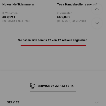
Novus Heftklammern
Tesa Handabroller easy cut
3
Varianten
2
Varianten
ab
0,29 €
ab
2,03 €
(m. MwSt.) ab 3 Pack
(m. MwSt.) ab 3 Stück
Sie haben sich bereits 12 von 12 Artikeln angesehen.
SERVICE 07 32 / 33 67 14
SERVICE