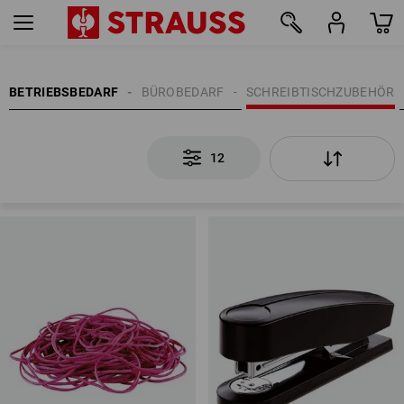
12
BETRIEBSBEDARF
BÜROBEDARF
SCHREIBTISCHZUBEHÖR
12