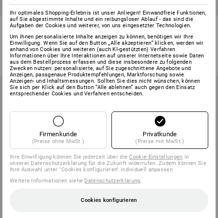
Ihr optimales Shopping-Erlebnis ist unser Anliegen! Einwandfreie Funktionen,
auf Sie abgestimmte Inhalte und ein reibungsloser Ablauf - das sind die
Novus Heftgerät B4
Pritt Klebestifte, Multipack
Aufgaben der Cookies und weiterer, von uns eingesetzter Technologien.
Um Ihnen personalisierte Inhalte anzeigen zu können, benötigen wir Ihre
1
Variante
Einwilligung. Wenn Sie auf den Button „Alle akzeptieren“ klicken, werden wir
1
Farbe
anhand von Cookies und weiteren (auch KI-gestützten) Verfahren
11,75 €
ab
15,59 €
Informationen über Ihre Interaktionen auf unserer Internetseite sowie Daten
(m. MwSt.)
(m. MwSt.) ab 3 Stück
aus dem Bestellprozess erfassen und diese insbesondere zu folgenden
Zwecken nutzen: personalisierte, auf Sie zugeschnittene Angebote und
Anzeigen, passgenaue Produktempfehlungen, Marktforschung sowie
Anzeigen- und Inhaltsmessungen. Sollten Sie dies nicht wünschen, können
Sie sich per Klick auf den Button “Alle ablehnen” auch gegen den Einsatz
entsprechender Cookies und Verfahren entscheiden.
Firmenkunde
Privatkunde
(Preise ohne MwSt.)
(Preise mit MwSt.)
Ihre Einwilligung können Sie jederzeit über die
Cookie-Einstellungen
in
unserer Datenschutzerklärung für die Zukunft widerrufen. Zudem können Sie
Ihre Auswahl unter "Cookies konfigurieren" individuell anpassen
Weitere Informationen siehe
Datenschutzerklärung
.
Cookies konfigurieren