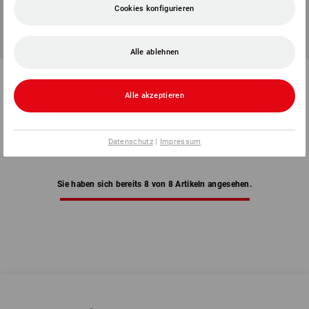
Cookies konfigurieren
Alle ablehnen
Universalschraube plus mit
Universalschraube plus mit
Pan-Head, VG, vz
Senkkopf VG, vz
Alle akzeptieren
29
Varianten
16
Varianten
ab
2,16 €
ab
2,04 €
(m. MwSt.) ab 10 Pack
(m. MwSt.) ab 10 Pack
Datenschutz
|
Impressum
Sie haben sich bereits 8 von 8 Artikeln angesehen.