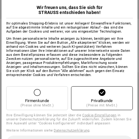
Wir freuen uns, dass Sie sich für
SETPREIS -18%
SETPREIS -15%
STRAUSS entschieden haben!
Ihr optimales Shopping-Erlebnis ist unser Anliegen! Einwandfreie Funktionen,
Test-Set Handwerk
Test-Set"5-
auf Sie abgestimmte Inhalte und ein reibungsloser Ablauf - das sind die
Universalschraube-Plus
6"Universalschraube -Plus
Aufgaben der Cookies und weiterer, von uns eingesetzter Technologien.
Senkopf
Senkopf, vz
Um Ihnen personalisierte Inhalte anzeigen zu können, benötigen wir Ihre
Einwilligung. Wenn Sie auf den Button „Alle akzeptieren“ klicken, werden wir
1
Variante
1
Variante
anhand von Cookies und weiteren (auch KI-gestützten) Verfahren
169,78 €
137,88 €
52,56 €
44,28 €
Informationen über Ihre Interaktionen auf unserer Internetseite sowie Daten
aus dem Bestellprozess erfassen und diese insbesondere zu folgenden
(m. MwSt.)
(m. MwSt.)
Zwecken nutzen: personalisierte, auf Sie zugeschnittene Angebote und
Anzeigen, passgenaue Produktempfehlungen, Marktforschung sowie
Anzeigen- und Inhaltsmessungen. Sollten Sie dies nicht wünschen, können
Sie sich per Klick auf den Button “Alle ablehnen” auch gegen den Einsatz
entsprechender Cookies und Verfahren entscheiden.
Firmenkunde
Privatkunde
(Preise ohne MwSt.)
(Preise mit MwSt.)
Ihre Einwilligung können Sie jederzeit über die
Cookie-Einstellungen
in
unserer Datenschutzerklärung für die Zukunft widerrufen. Zudem können Sie
Ihre Auswahl unter "Cookies konfigurieren" individuell anpassen
Weitere Informationen siehe
Datenschutzerklärung
.