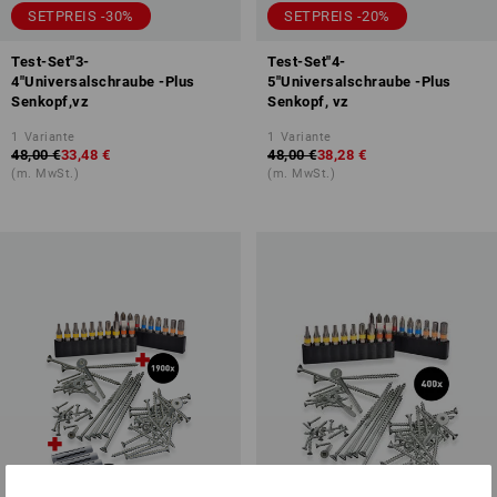
SETPREIS -30%
SETPREIS -20%
Test-Set"3-
Test-Set"4-
4"Universalschraube -Plus
5"Universalschraube -Plus
Senkopf,vz
Senkopf, vz
1
Variante
1
Variante
48,00 €
33,48 €
48,00 €
38,28 €
(m. MwSt.)
(m. MwSt.)