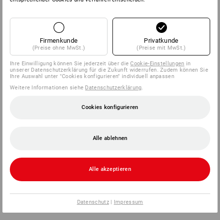
SERVICE
Firmenkunde
Privatkunde
UNTERNEHMEN
(Preise ohne MwSt.)
(Preise mit MwSt.)
Ihre Einwilligung können Sie jederzeit über die
Cookie-Einstellungen
in
INFORMATIONEN
unserer Datenschutzerklärung für die Zukunft widerrufen. Zudem können Sie
Ihre Auswahl unter "Cookies konfigurieren" individuell anpassen
Weitere Informationen siehe
Datenschutzerklärung
.
ZAHLARTEN
Cookies konfigurieren
Alle ablehnen
Alle akzeptieren
Strauss Österreich GmbH
Deggendorfstraße 5
Datenschutz
|
Impressum
4030 Linz