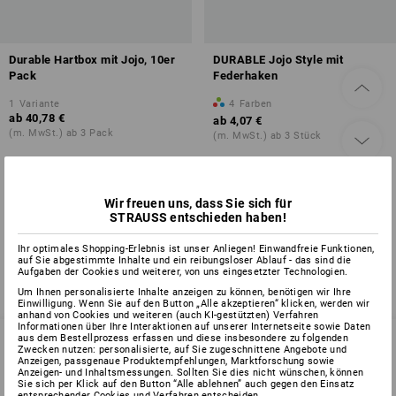
Durable Hartbox mit Jojo, 10er
DURABLE Jojo Style mit
Pack
Federhaken
1
Variante
4
Farben
ab
40,78 €
ab
4,07 €
(m. MwSt.) ab 3 Pack
(m. MwSt.) ab 3 Stück
Wir freuen uns, dass Sie sich für
Sie haben sich bereits 2 von 2 Artikeln angesehen.
STRAUSS entschieden haben!
Ihr optimales Shopping-Erlebnis ist unser Anliegen! Einwandfreie Funktionen,
auf Sie abgestimmte Inhalte und ein reibungsloser Ablauf - das sind die
Aufgaben der Cookies und weiterer, von uns eingesetzter Technologien.
Um Ihnen personalisierte Inhalte anzeigen zu können, benötigen wir Ihre
Einwilligung. Wenn Sie auf den Button „Alle akzeptieren“ klicken, werden wir
anhand von Cookies und weiteren (auch KI-gestützten) Verfahren
Informationen über Ihre Interaktionen auf unserer Internetseite sowie Daten
aus dem Bestellprozess erfassen und diese insbesondere zu folgenden
Zwecken nutzen: personalisierte, auf Sie zugeschnittene Angebote und
Anzeigen, passgenaue Produktempfehlungen, Marktforschung sowie
Anzeigen- und Inhaltsmessungen. Sollten Sie dies nicht wünschen, können
SERVICE 07 32 / 33 67 14
Sie sich per Klick auf den Button “Alle ablehnen” auch gegen den Einsatz
entsprechender Cookies und Verfahren entscheiden.