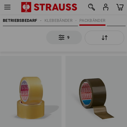
BETRIEBSBEDARF
KLEBEBÄNDER
PACKBÄNDER
9
9