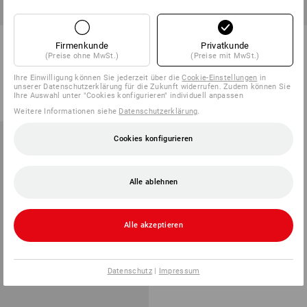
Filamentband
tesa-Packband 4124
Firmenkunde
Privatkunde
(Preise ohne MwSt.)
(Preise mit MwSt.)
3
Varianten
1
Variante
Ihre Einwilligung können Sie jederzeit über die
Cookie-Einstellungen
in
ab
1,79 €
ab
5,63 €
unserer Datenschutzerklärung für die Zukunft widerrufen. Zudem können Sie
Ihre Auswahl unter "Cookies konfigurieren" individuell anpassen
Grundpreis
:
0,04 €
/
Meter
Grundpreis
:
0,11 €
/
Meter
(m. MwSt.) ab 48 Stück
(m. MwSt.) ab 144 Stück
Weitere Informationen siehe
Datenschutzerklärung
.
Cookies konfigurieren
Alle ablehnen
Alle akzeptieren
Datenschutz
|
Impressum