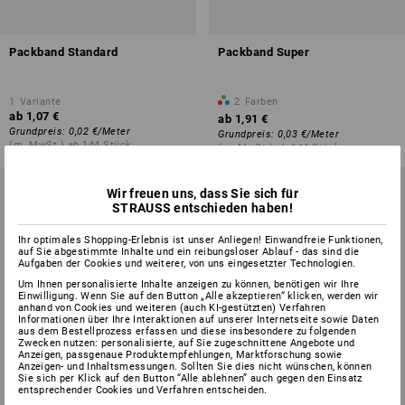
Packband Standard
Packband Super
1
Variante
2
Farben
ab
1,07 €
ab
1,91 €
Grundpreis
:
0,02 €
/
Meter
Grundpreis
:
0,03 €
/
Meter
(m. MwSt.) ab 144 Stück
(m. MwSt.) ab 144 Stück
Wir freuen uns, dass Sie sich für
STRAUSS entschieden haben!
Ihr optimales Shopping-Erlebnis ist unser Anliegen! Einwandfreie Funktionen,
auf Sie abgestimmte Inhalte und ein reibungsloser Ablauf - das sind die
Aufgaben der Cookies und weiterer, von uns eingesetzter Technologien.
Um Ihnen personalisierte Inhalte anzeigen zu können, benötigen wir Ihre
Einwilligung. Wenn Sie auf den Button „Alle akzeptieren“ klicken, werden wir
anhand von Cookies und weiteren (auch KI-gestützten) Verfahren
Informationen über Ihre Interaktionen auf unserer Internetseite sowie Daten
aus dem Bestellprozess erfassen und diese insbesondere zu folgenden
Zwecken nutzen: personalisierte, auf Sie zugeschnittene Angebote und
Anzeigen, passgenaue Produktempfehlungen, Marktforschung sowie
Anzeigen- und Inhaltsmessungen. Sollten Sie dies nicht wünschen, können
Sie sich per Klick auf den Button “Alle ablehnen” auch gegen den Einsatz
entsprechender Cookies und Verfahren entscheiden.