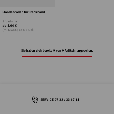
Handabroller für Packband
1
Variante
ab
8,04 €
(m. MwSt.) ab 5 Stück
Sie haben sich bereits 9 von 9 Artikeln angesehen.
SERVICE 07 32 / 33 67 14