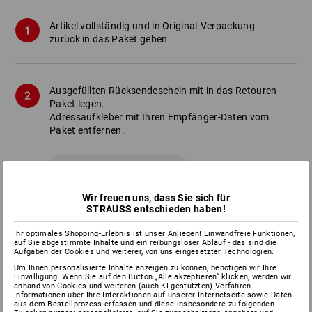
Artikel vollständig und in Original-Verpackung
zurück in das Paket geben
Ausgefüllten Rücksendeschein mit in das Retouren-
Paket legen.
Adressaufkleber mit Ihren Empfänger-Daten vom
Paket entfernen.
Download Rücksendeschein
Wir freuen uns, dass Sie sich für
STRAUSS entschieden haben!
Paket-Etikett
mit Strauss Empfänger-Adresse
Ihr optimales Shopping-Erlebnis ist unser Anliegen! Einwandfreie Funktionen,
aufbringen.
auf Sie abgestimmte Inhalte und ein reibungsloser Ablauf - das sind die
Aufgaben der Cookies und weiterer, von uns eingesetzter Technologien.
Um Ihnen personalisierte Inhalte anzeigen zu können, benötigen wir Ihre
Etikett aus Paket
Einwilligung. Wenn Sie auf den Button „Alle akzeptieren“ klicken, werden wir
anhand von Cookies und weiteren (auch KI-gestützten) Verfahren
Informationen über Ihre Interaktionen auf unserer Internetseite sowie Daten
Paket-Etikett ausschneiden, Absender eintragen
aus dem Bestellprozess erfassen und diese insbesondere zu folgenden