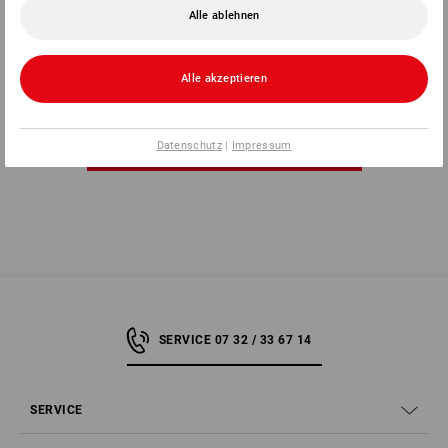
Alle ablehnen
2
Varianten
ab
1 403,88 €
(m. MwSt.)
Alle akzeptieren
Datenschutz
|
Impressum
Sie haben sich bereits 7 von 7 Artikeln angesehen.
SERVICE 07 32 / 33 67 14
SERVICE