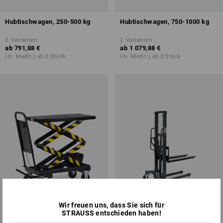
Hubtischwagen, 250-500 kg
Hubtischwagen, 750-1000 kg
2
Varianten
2
Varianten
ab
791,88 €
ab
1 079,88 €
(m. MwSt.) ab 2 Stück
(m. MwSt.) ab 2 Stück
Wir freuen uns, dass Sie sich für
STRAUSS entschieden haben!