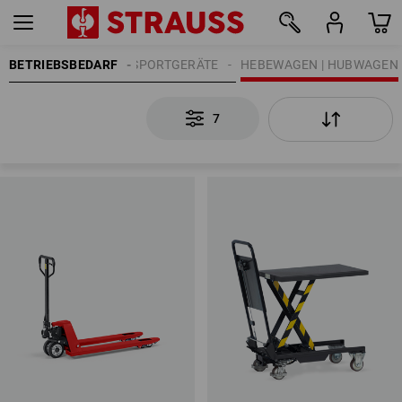
BETRIEBSBEDARF
TRANSPORTGERÄTE
HEBEWAGEN | HUBWAGEN
7
7