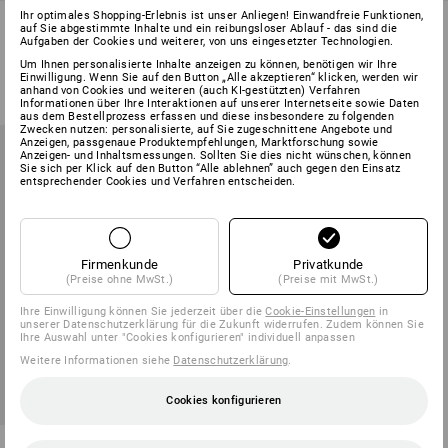
Ihr optimales Shopping-Erlebnis ist unser Anliegen! Einwandfreie Funktionen,
Hubtischwagen, 300-500 kg
Hydraulik-Stapler
auf Sie abgestimmte Inhalte und ein reibungsloser Ablauf - das sind die
Aufgaben der Cookies und weiterer, von uns eingesetzter Technologien.
2
Varianten
2
Varianten
Um Ihnen personalisierte Inhalte anzeigen zu können, benötigen wir Ihre
ab
1 139,88 €
ab
1 799,88 €
Einwilligung. Wenn Sie auf den Button „Alle akzeptieren“ klicken, werden wir
(m. MwSt.) ab 2 Stück
(m. MwSt.)
anhand von Cookies und weiteren (auch KI-gestützten) Verfahren
Informationen über Ihre Interaktionen auf unserer Internetseite sowie Daten
aus dem Bestellprozess erfassen und diese insbesondere zu folgenden
Zwecken nutzen: personalisierte, auf Sie zugeschnittene Angebote und
Anzeigen, passgenaue Produktempfehlungen, Marktforschung sowie
Anzeigen- und Inhaltsmessungen. Sollten Sie dies nicht wünschen, können
Sie sich per Klick auf den Button “Alle ablehnen” auch gegen den Einsatz
entsprechender Cookies und Verfahren entscheiden.
Firmenkunde
Privatkunde
(Preise ohne MwSt.)
(Preise mit MwSt.)
Ihre Einwilligung können Sie jederzeit über die
Cookie-Einstellungen
in
unserer Datenschutzerklärung für die Zukunft widerrufen. Zudem können Sie
Ihre Auswahl unter "Cookies konfigurieren" individuell anpassen
Weitere Informationen siehe
Datenschutzerklärung
.
Cookies konfigurieren
Handwinden-Stapler