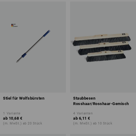
Stiel für Wolfsbürsten
Staubbesen
Rosshaar/Rosshaar-Gemisch
1
Variante
4
Varianten
ab
10,68 €
ab
6,11 €
(m. MwSt.) ab 20 Stück
(m. MwSt.) ab 10 Stück