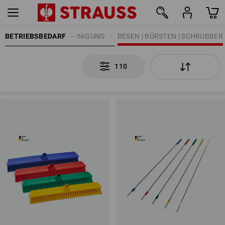
BETRIEBSBEDARF
REINIGUNG
BESEN | BÜRSTEN | SCHRUBBER
110
110