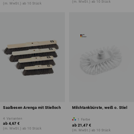
(m. MwSt.) ab 10 Stück
(m. MwSt.) ab 10 Stück
Saalbesen Arenga mit Stielloch
Milchtankbürste, weiß o. Stiel
4
Varianten
1
Farbe
ab
4,67 €
ab
21,47 €
(m. MwSt.) ab 10 Stück
(m. MwSt.) ab 10 Stück