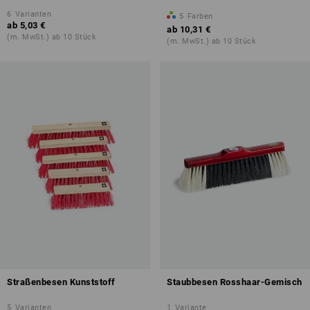
6
Varianten
5
Farben
ab
5,03 €
ab
10,31 €
(m. MwSt.) ab 10 Stück
(m. MwSt.) ab 10 Stück
Straßenbesen Kunststoff
Staubbesen Rosshaar-Gemisch
5
Varianten
1
Variante