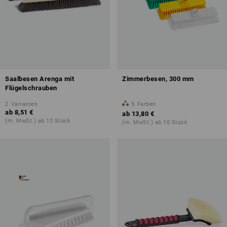
Saalbesen Arenga mit
Zimmerbesen, 300 mm
Flügelschrauben
2
Varianten
5
Farben
ab
8,51 €
ab
13,80 €
(m. MwSt.) ab 10 Stück
(m. MwSt.) ab 10 Stück