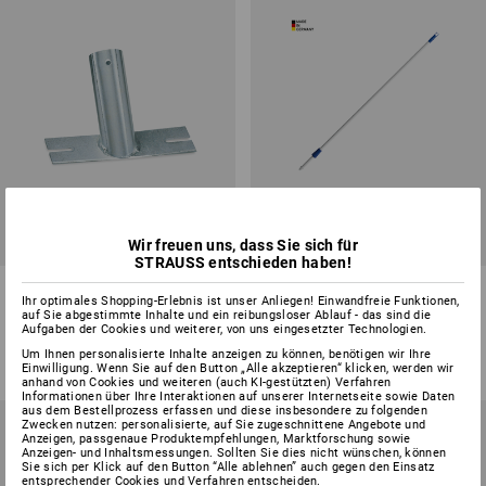
Wir freuen uns, dass Sie sich für
STRAUSS entschieden haben!
Stielhalter
Metallrohr-Stiel
Ihr optimales Shopping-Erlebnis ist unser Anliegen! Einwandfreie Funktionen,
auf Sie abgestimmte Inhalte und ein reibungsloser Ablauf - das sind die
2
Varianten
1
Variante
Aufgaben der Cookies und weiterer, von uns eingesetzter Technologien.
ab
2,51 €
ab
9,96 €
Um Ihnen personalisierte Inhalte anzeigen zu können, benötigen wir Ihre
(m. MwSt.) ab 10 Stück
(m. MwSt.) ab 20 Stück
Einwilligung. Wenn Sie auf den Button „Alle akzeptieren“ klicken, werden wir
anhand von Cookies und weiteren (auch KI-gestützten) Verfahren
Informationen über Ihre Interaktionen auf unserer Internetseite sowie Daten
aus dem Bestellprozess erfassen und diese insbesondere zu folgenden
Zwecken nutzen: personalisierte, auf Sie zugeschnittene Angebote und
Anzeigen, passgenaue Produktempfehlungen, Marktforschung sowie
Anzeigen- und Inhaltsmessungen. Sollten Sie dies nicht wünschen, können
Sie sich per Klick auf den Button “Alle ablehnen” auch gegen den Einsatz
entsprechender Cookies und Verfahren entscheiden.