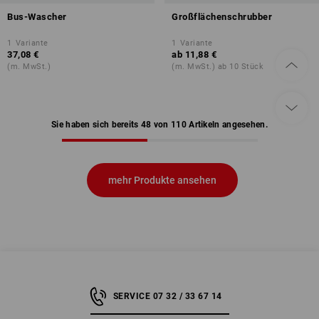
Bus-Wascher
Großflächenschrubber
1
Variante
1
Variante
37,08 €
ab
11,88 €
(m. MwSt.)
(m. MwSt.) ab 10 Stück
Sie haben sich bereits 48 von 110 Artikeln angesehen.
mehr Produkte ansehen
SERVICE 07 32 / 33 67 14