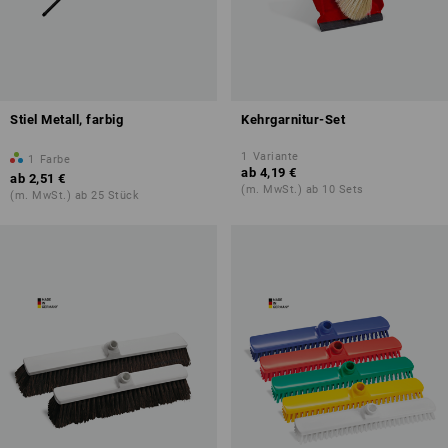
Stiel Metall, farbig
Kehrgarnitur-Set
1
Variante
1
Farbe
ab
4,19 €
ab
2,51 €
(m. MwSt.) ab 10 Sets
(m. MwSt.) ab 25 Stück