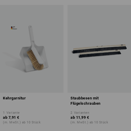
Kehrgarnitur
Staubbesen mit
Flügelschrauben
1
Variante
2
Varianten
ab
7,91 €
ab
11,99 €
(m. MwSt.) ab 10 Stück
(m. MwSt.) ab 10 Stück