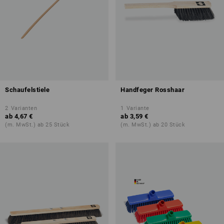
Schaufelstiele
Handfeger Rosshaar
2
Varianten
1
Variante
ab
4,67 €
ab
3,59 €
(m. MwSt.) ab 25 Stück
(m. MwSt.) ab 20 Stück