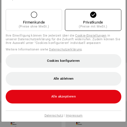
Firmenkunde
Privatkunde
(Preise ohne MwSt.)
(Preise mit MwSt.)
Ihre Einwilligung können Sie jederzeit über die
Cookie-Einstellungen
in
unserer Datenschutzerklärung für die Zukunft widerrufen. Zudem können Sie
Ihre Auswahl unter "Cookies konfigurieren" individuell anpassen
Weitere Informationen siehe
Datenschutzerklärung
.
Cookies konfigurieren
Industrie-Bürsten Testset
Universal-Waschbürste Rally
classic
Alle ablehnen
1
Variante
1
Variante
107,88 €
ab
4,19 €
(m. MwSt.)
(m. MwSt.) ab 10 Stück
Alle akzeptieren
Datenschutz
|
Impressum