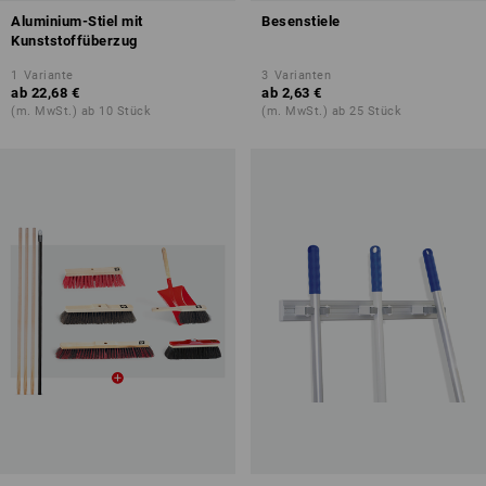
Aluminium-Stiel mit
Besenstiele
Kunststoffüberzug
1
Variante
3
Varianten
ab
22,68 €
ab
2,63 €
(m. MwSt.) ab 10 Stück
(m. MwSt.) ab 25 Stück