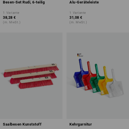
Besen-Set Rudi, 6-teilig
Alu-Geräteleiste
1
Variante
1
Variante
38,28 €
31,08 €
(m. MwSt.)
(m. MwSt.)
Saalbesen Kunststoff
Kehrgarnitur