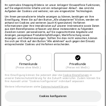
Ihr optimales Shopping-Erlebnis ist unser Anliegen! Einwandfreie Funktionen,
Rollenständer mit
Tork Spender für zwei
auf Sie abgestimmte Inhalte und ein reibungsloser Ablauf - das sind die
Aufgaben der Cookies und weiterer, von uns eingesetzter Technologien.
Müllsackhalter
Toilettenpapier Kleinrollen
Um Ihnen personalisierte Inhalte anzeigen zu können, benötigen wir Ihre
1
Variante
1
Variante
Einwilligung. Wenn Sie auf den Button „Alle akzeptieren“ klicken, werden wir
anhand von Cookies und weiteren (auch KI-gestützten) Verfahren
ab
53,88 €
ab
75,48 €
Informationen über Ihre Interaktionen auf unserer Internetseite sowie Daten
(m. MwSt.) ab 3 Stück
(m. MwSt.) ab 2 Stück
aus dem Bestellprozess erfassen und diese insbesondere zu folgenden
Zwecken nutzen: personalisierte, auf Sie zugeschnittene Angebote und
Anzeigen, passgenaue Produktempfehlungen, Marktforschung sowie
Anzeigen- und Inhaltsmessungen. Sollten Sie dies nicht wünschen, können
Sie sich per Klick auf den Button “Alle ablehnen” auch gegen den Einsatz
entsprechender Cookies und Verfahren entscheiden.
Firmenkunde
Privatkunde
(Preise ohne MwSt.)
(Preise mit MwSt.)
Ihre Einwilligung können Sie jederzeit über die
Cookie-Einstellungen
in
unserer Datenschutzerklärung für die Zukunft widerrufen. Zudem können Sie
Ihre Auswahl unter "Cookies konfigurieren" individuell anpassen
Weitere Informationen siehe
Datenschutzerklärung
.
Cookies konfigurieren