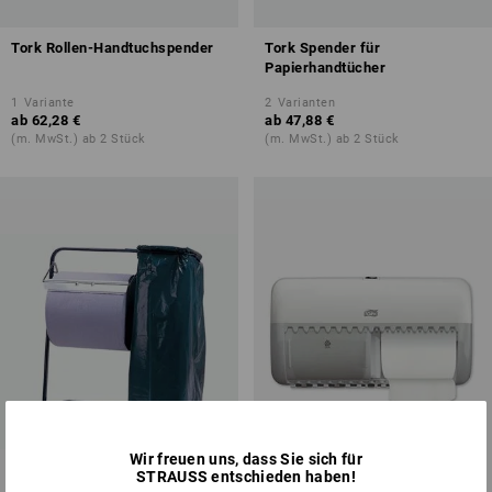
Tork Rollen-Handtuchspender
Tork Spender für
Papierhandtücher
1
Variante
2
Varianten
ab
62,28 €
ab
47,88 €
(m. MwSt.) ab 2 Stück
(m. MwSt.) ab 2 Stück
Wir freuen uns, dass Sie sich für
STRAUSS entschieden haben!