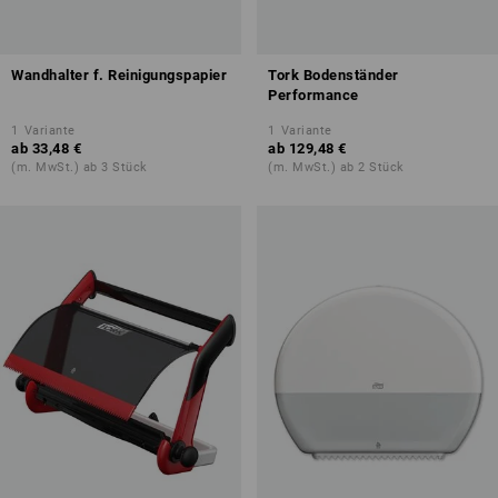
Wandhalter f. Reinigungspapier
Tork Bodenständer
Performance
1
Variante
1
Variante
ab
33,48 €
ab
129,48 €
(m. MwSt.) ab 3 Stück
(m. MwSt.) ab 2 Stück