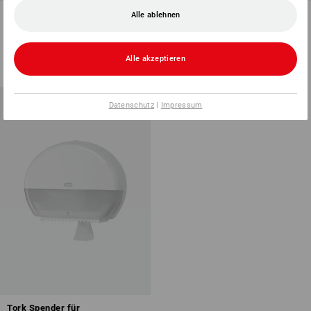
Bodenständer
Handtuchspender
Alle ablehnen
1
Variante
1
Variante
ab
38,28 €
ab
35,88 €
Alle akzeptieren
(m. MwSt.) ab 3 Stück
(m. MwSt.) ab 2 Stück
Datenschutz
|
Impressum
Tork Spender für