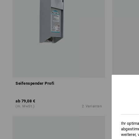
Seifenspender Profi
Tork Spende
ab
79,08 €
ab
41,88 €
(m. MwSt.)
2
Varianten
(m. MwSt.) ab
Ihr optim
abgestimm
weiterer,