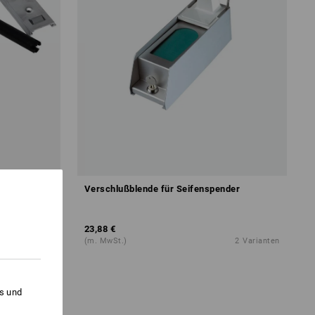
r
Verschlußblende für Seifenspender
23,88 €
1
Variante
(m. MwSt.)
2
Varianten
es und