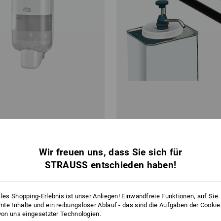
r für Flüssigseife
Dreumex Spender mit Wandhalte
Wir freuen uns, dass Sie sich für
37,08 €
STRAUSS entschieden haben!
 2 Stück
3
Varianten
(m. MwSt.)
ales Shopping-Erlebnis ist unser Anliegen! Einwandfreie Funktionen, auf Sie
te Inhalte und ein reibungsloser Ablauf - das sind die Aufgaben der Cooki
 von uns eingesetzter Technologien.