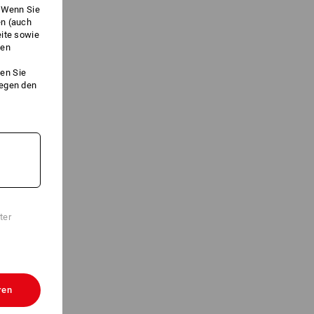
. Wenn Sie
en (auch
eite sowie
ken
en Sie
gegen den
ter
ren