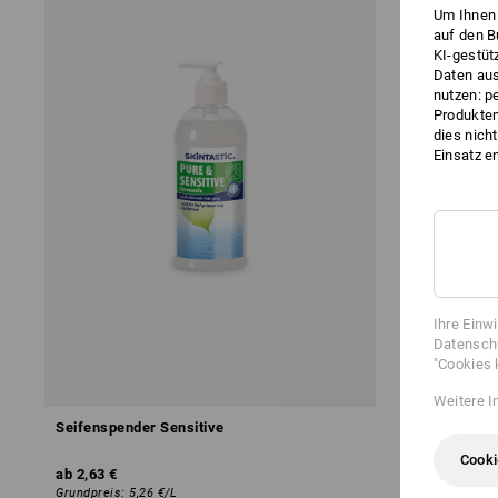
Um Ihnen 
auf den B
KI-gestüt
Daten aus
nutzen: p
Produktem
dies nich
Einsatz e
Ihre Einw
Datenschu
"Cookies 
Weitere I
Seifenspender Sensitive
Cooki
ab
2,63 €
Grundpreis
:
5,26 €
/
L