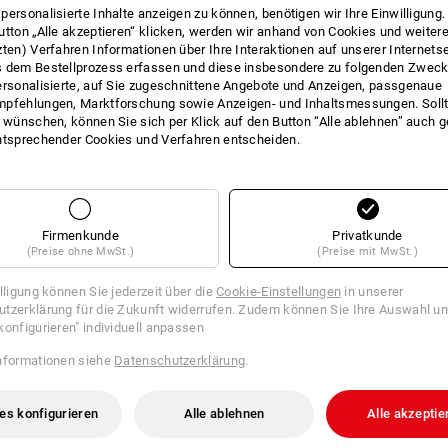
personalisierte Inhalte anzeigen zu können, benötigen wir Ihre Einwilligung
utton „Alle akzeptieren“ klicken, werden wir anhand von Cookies und weiter
zten) Verfahren Informationen über Ihre Interaktionen auf unserer Internets
 dem Bestellprozess erfassen und diese insbesondere zu folgenden Zwec
ersonalisierte, auf Sie zugeschnittene Angebote und Anzeigen, passgenaue
pfehlungen, Marktforschung sowie Anzeigen- und Inhaltsmessungen. Sollt
t wünschen, können Sie sich per Klick auf den Button “Alle ablehnen” auch 
ntsprechender Cookies und Verfahren entscheiden.
Firmenkunde
Privatkunde
(Preise ohne MwSt.)
(Preise mit MwSt.)
illigung können Sie jederzeit über die
Cookie-Einstellungen
in unserer
tzerklärung für die Zukunft widerrufen. Zudem können Sie Ihre Auswahl un
konfigurieren" individuell anpassen
nformationen siehe
Datenschutzerklärung
.
es konfigurieren
Alle ablehnen
Alle akzeptie