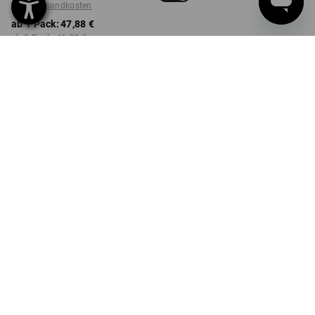
zzgl. Versandkosten
ab 1 Pack:
47,88 €
ab 3 Pack:
41,88 €
ab 6 Pack:
39,48 €
nicht verfügbar im
Lieferzeit ca. 2-4 Werktage
Workwearstore
Mengenrabatt
ab 1 Pack
ab 3 Pack
ab 6 Pack
Ersparnis:
Ersparnis:
Ersparnis:
0
%/
Pack
13
%/
Pack
18
%/
Pack
Pack
PRODUKTINFO