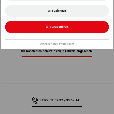
Mini-Stretch-Folie vorgereckt
Alle ablehnen
1
Variante
ab
2,39 €
Alle akzeptieren
Grundpreis
:
0,02 €
/
Meter
(m. MwSt.) ab 32 Rollen
Datenschutz
|
Impressum
Sie haben sich bereits 7 von 7 Artikeln angesehen.
SERVICE 07 32 / 33 67 14