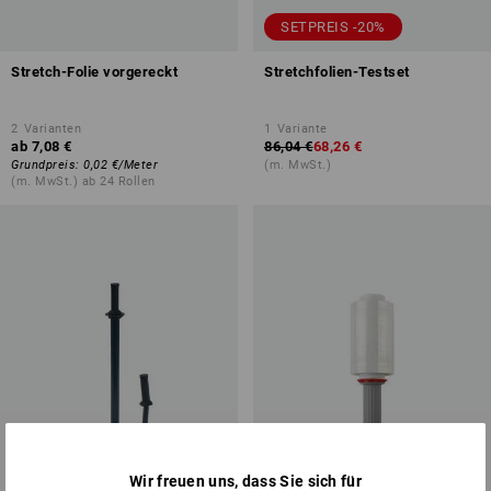
SETPREIS -20%
Stretch-Folie vorgereckt
Stretchfolien-Testset
2
Varianten
1
Variante
ab
7,08 €
86,04 €
68,26 €
Grundpreis
:
0,02 €
/
Meter
(m. MwSt.)
(m. MwSt.) ab 24 Rollen
Wir freuen uns, dass Sie sich für