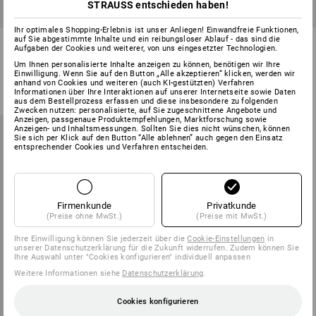
STRAUSS entschieden haben!
Ihr optimales Shopping-Erlebnis ist unser Anliegen! Einwandfreie Funktionen,
auf Sie abgestimmte Inhalte und ein reibungsloser Ablauf - das sind die
Stretchfolien-Abroller Profi
Stretch-Folien-Handabroller
Aufgaben der Cookies und weiterer, von uns eingesetzter Technologien.
Um Ihnen personalisierte Inhalte anzeigen zu können, benötigen wir Ihre
1
Variante
1
Variante
Einwilligung. Wenn Sie auf den Button „Alle akzeptieren“ klicken, werden wir
59,88 €
ab
3,95 €
anhand von Cookies und weiteren (auch KI-gestützten) Verfahren
(m. MwSt.)
(m. MwSt.) ab 10 Stück
Informationen über Ihre Interaktionen auf unserer Internetseite sowie Daten
aus dem Bestellprozess erfassen und diese insbesondere zu folgenden
Zwecken nutzen: personalisierte, auf Sie zugeschnittene Angebote und
Anzeigen, passgenaue Produktempfehlungen, Marktforschung sowie
Anzeigen- und Inhaltsmessungen. Sollten Sie dies nicht wünschen, können
Sie sich per Klick auf den Button “Alle ablehnen” auch gegen den Einsatz
entsprechender Cookies und Verfahren entscheiden.
Firmenkunde
Privatkunde
(Preise ohne MwSt.)
(Preise mit MwSt.)
Ihre Einwilligung können Sie jederzeit über die
Cookie-Einstellungen
in
unserer Datenschutzerklärung für die Zukunft widerrufen. Zudem können Sie
Ihre Auswahl unter "Cookies konfigurieren" individuell anpassen
Weitere Informationen siehe
Datenschutzerklärung
.
Cookies konfigurieren