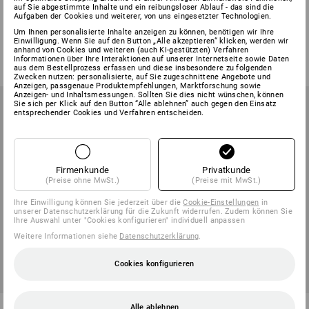
STRAUSSbox small Universal-
Universaldübel-Sortiment UD K
auf Sie abgestimmte Inhalte und ein reibungsloser Ablauf - das sind die
Aufgaben der Cookies und weiterer, von uns eingesetzter Technologien.
Dübel insert
in STRAUSSbox mini
Um Ihnen personalisierte Inhalte anzeigen zu können, benötigen wir Ihre
1
Variante
1
Variante
Einwilligung. Wenn Sie auf den Button „Alle akzeptieren“ klicken, werden wir
anhand von Cookies und weiteren (auch KI-gestützten) Verfahren
ab
22,03 €
ab
16,68 €
ab
14,28 €
Informationen über Ihre Interaktionen auf unserer Internetseite sowie Daten
(m. MwSt.) ab 6 Sets
(m. MwSt.) ab 6 Sets
aus dem Bestellprozess erfassen und diese insbesondere zu folgenden
Zwecken nutzen: personalisierte, auf Sie zugeschnittene Angebote und
Anzeigen, passgenaue Produktempfehlungen, Marktforschung sowie
Anzeigen- und Inhaltsmessungen. Sollten Sie dies nicht wünschen, können
Sie sich per Klick auf den Button “Alle ablehnen” auch gegen den Einsatz
entsprechender Cookies und Verfahren entscheiden.
Firmenkunde
Privatkunde
(Preise ohne MwSt.)
(Preise mit MwSt.)
Ihre Einwilligung können Sie jederzeit über die
Cookie-Einstellungen
in
unserer Datenschutzerklärung für die Zukunft widerrufen. Zudem können Sie
Ihre Auswahl unter "Cookies konfigurieren" individuell anpassen
Weitere Informationen siehe
Datenschutzerklärung
.
Cookies konfigurieren
Spreizdübel Sortiment FD in
Universaldübel-Sortiment UD in
Alle ablehnen