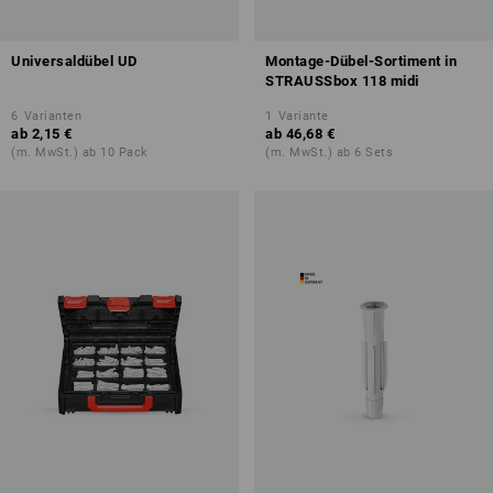
Universaldübel UD
Montage-Dübel-Sortiment in
STRAUSSbox 118 midi
6
Varianten
1
Variante
ab
2,15 €
ab
46,68 €
(m. MwSt.) ab 10 Pack
(m. MwSt.) ab 6 Sets