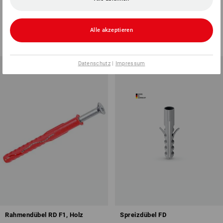
STRAUSSbox mini
STRAUSSbox mini
1
Variante
1
Variante
Alle akzeptieren
ab
14,28 €
ab
14,28 €
(m. MwSt.) ab 6 Sets
(m. MwSt.) ab 6 Sets
Datenschutz
|
Impressum
Rahmendübel RD F1, Holz
Spreizdübel FD