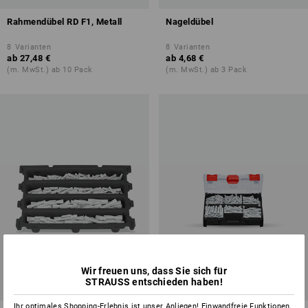
Rahmendübel RD F1, Metall
Nageldübel
8
Varianten
8
Varianten
ab
27,48 €
ab
4,68 €
(m. MwSt.) ab 10 Pack
(m. MwSt.) ab 3 Pack
Wir freuen uns, dass Sie sich für
STRAUSS entschieden haben!
SALE -24%
Ihr optimales Shopping-Erlebnis ist unser Anliegen! Einwandfreie Funktionen,