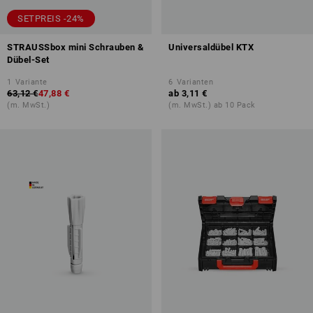
SETPREIS -24%
STRAUSSbox mini Schrauben &
Universaldübel KTX
Dübel-Set
1
Variante
6
Varianten
63,12 €
47,88 €
ab
3,11 €
(m. MwSt.)
(m. MwSt.) ab 10 Pack