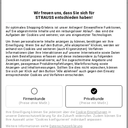
PRODUKTINFO
Wir freuen uns, dass Sie sich für
STRAUSS entschieden haben!
Ihr optimales Shopping-Erlebnis ist unser Anliegen! Einwandfreie Funktionen,
BESCHREIBUNG
auf Sie abgestimmte Inhalte und ein reibungsloser Ablauf - das sind die
Aufgaben der Cookies und weiterer, von uns eingesetzter Technologien.
Um Ihnen personalisierte Inhalte anzeigen zu können, benötigen wir Ihre
platzsparender Spender mit hohem Fassungsvermögen für
Einwilligung. Wenn Sie auf den Button „Alle akzeptieren“ klicken, werden wir
anhand von Cookies und weiteren (auch KI-gestützten) Verfahren
Wandmontage
Informationen über Ihre Interaktionen auf unserer Internetseite sowie Daten
sicheres und zuverlässiges Abreißen von Papier und
aus dem Bestellprozess erfassen und diese insbesondere zu folgenden
Zwecken nutzen: personalisierte, auf Sie zugeschnittene Angebote und
Vliesstoffen durch glasfaserverstärkte Zähne
Anzeigen, passgenaue Produktempfehlungen, Marktforschung sowie
innovative Rollenhalterung für schnelles Nachfüllen
Anzeigen- und Inhaltsmessungen. Sollten Sie dies nicht wünschen, können
Sie sich per Klick auf den Button “Alle ablehnen” auch gegen den Einsatz
robuste Metallausführung
entsprechender Cookies und Verfahren entscheiden.
für Rollen bis ca. 43 cm Breite
Firmenkunde
Privatkunde
Herstellerinformation:
Essity Professional Hygiene Germany
(Preise ohne MwSt.)
(Preise mit MwSt.)
GmbH | Sandhofer Strasse 176 | DE 68305 Mannheim |
info.deutschland@essity.com
Ihre Einwilligung können Sie jederzeit über die
Cookie-Einstellungen
in
unserer Datenschutzerklärung für die Zukunft widerrufen. Zudem können Sie
Ihre Auswahl unter "Cookies konfigurieren" individuell anpassen
Weitere Informationen siehe
Datenschutzerklärung
.