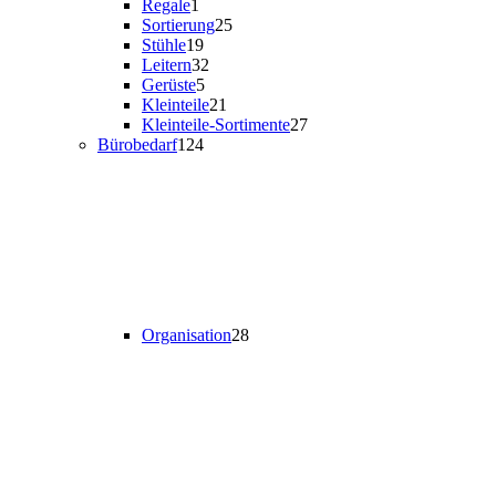
Regale
1
Sortierung
25
Stühle
19
Leitern
32
Gerüste
5
Kleinteile
21
Kleinteile-Sortimente
27
Bürobedarf
124
Organisation
28