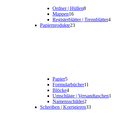
Ordner | Hüllen
8
Mappen
16
Registerblätter | Trennblätter
4
Papierprodukte
23
Papier
5
Formularbücher
11
Blöcke
4
Umschläge | Versandtaschen
1
Namensschilder
2
Schreiben | Korrigieren
33