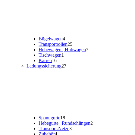
Bügelwagen
4
Transportrollen
25
Hebewagen | Hubwagen
7
Tischwagen
1
Karren
16
Ladungssicherung
27
Spanngurte
18
Hebegurte | Rundschlingen
2
Transport-Netze
3
Zubehör
4