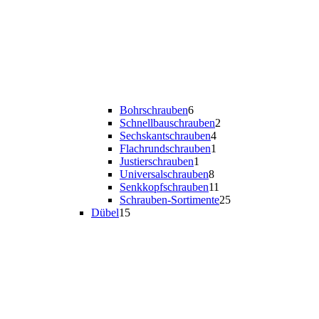
Bohrschrauben
6
Schnellbauschrauben
2
Sechskantschrauben
4
Flachrundschrauben
1
Justierschrauben
1
Universalschrauben
8
Senkkopfschrauben
11
Schrauben-Sortimente
25
Dübel
15