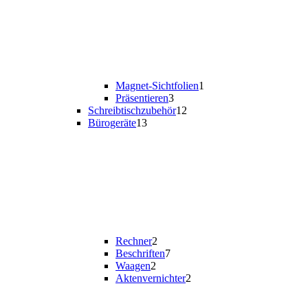
Magnet-Sichtfolien
1
Präsentieren
3
Schreibtischzubehör
12
Bürogeräte
13
Rechner
2
Beschriften
7
Waagen
2
Aktenvernichter
2