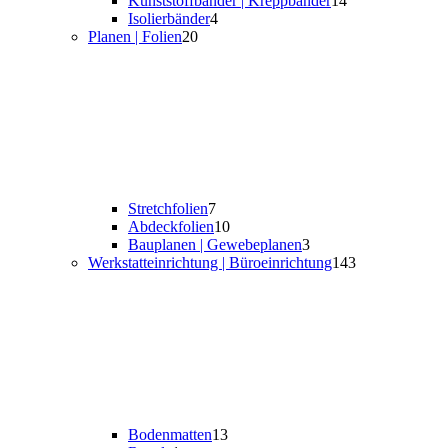
Kunststoffbänder | Kreppbänder
14
Isolierbänder
4
Planen | Folien
20
Stretchfolien
7
Abdeckfolien
10
Bauplanen | Gewebeplanen
3
Werkstatt­einrichtung | Büroeinrichtung
143
Bodenmatten
13