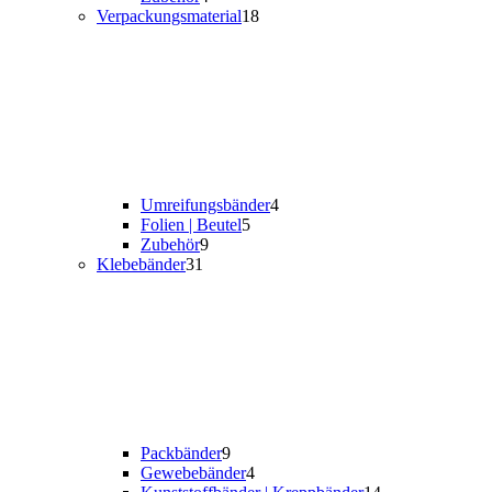
Verpackungs­material
18
Umreifungsbänder
4
Folien | Beutel
5
Zubehör
9
Klebebänder
31
Packbänder
9
Gewebebänder
4