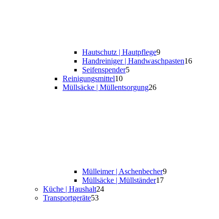
Hautschutz | Hautpflege
9
Handreiniger | Handwaschpasten
16
Seifenspender
5
Reinigungsmittel
10
Müllsäcke | Müllentsorgung
26
Mülleimer | Aschenbecher
9
Müllsäcke | Müllständer
17
Küche | Haushalt
24
Transportgeräte
53