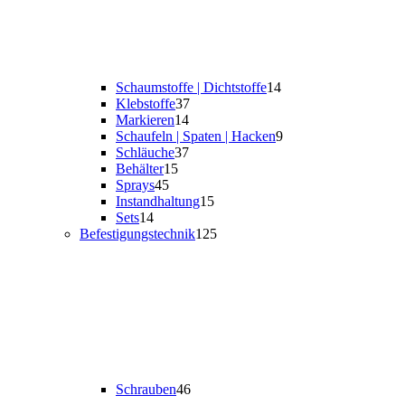
Schaumstoffe | Dichtstoffe
14
Klebstoffe
37
Markieren
14
Schaufeln | Spaten | Hacken
9
Schläuche
37
Behälter
15
Sprays
45
Instandhaltung
15
Sets
14
Befestigungs­technik
125
Schrauben
46