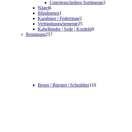
Unterlegscheiben Sortimente
2
Nägel
6
Blindnieten
1
Karabiner | Federringe
2
Verbindungselemente
25
Kabelbinder | Seile | Kordeln
9
Reinigung
257
Besen | Bürsten | Schrubber
110