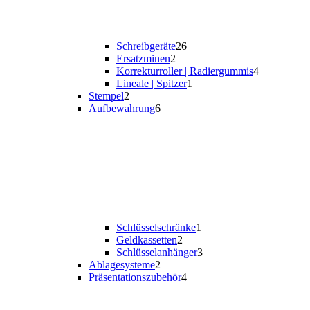
Schreibgeräte
26
Ersatzminen
2
Korrekturroller | Radiergummis
4
Lineale | Spitzer
1
Stempel
2
Aufbewahrung
6
Schlüsselschränke
1
Geldkassetten
2
Schlüsselanhänger
3
Ablagesysteme
2
Präsentationszubehör
4