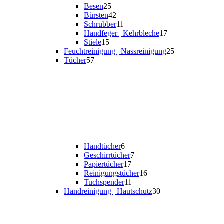
Besen
25
Bürsten
42
Schrubber
11
Handfeger | Kehrbleche
17
Stiele
15
Feuchtreinigung | Nassreinigung
25
Tücher
57
Handtücher
6
Geschirrtücher
7
Papiertücher
17
Reinigungstücher
16
Tuchspender
11
Handreinigung | Hautschutz
30