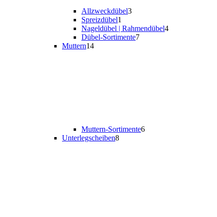
Allzweckdübel
3
Spreizdübel
1
Nageldübel | Rahmendübel
4
Dübel-Sortimente
7
Muttern
14
Muttern-Sortimente
6
Unterlegscheiben
8