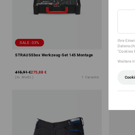
Ihre Einw
SALE -33%
SETPREIS
Datenschu
"Cookies 
STRAUSSbox Werkzeug-Set 145 Montage
STRAUSSbox
midi
Weitere I
415,91 €
275,88 €
251,76 €
179
Cooki
(m. MwSt.)
1
Variante
(m. MwSt.)