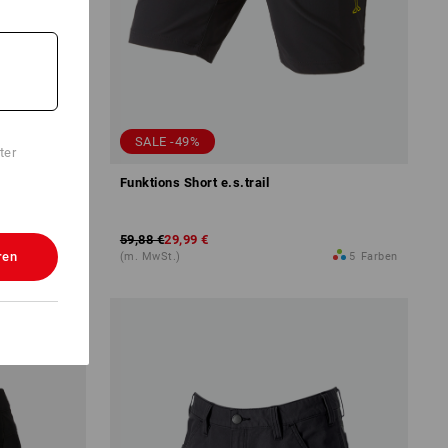
SALE -49%
ter
Funktions Short e.s.trail
59,88 €
29,99 €
ren
1
Variante
(m. MwSt.)
5
Farben