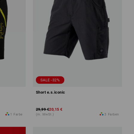
SALE -32%
Short e.s.iconic
29,99 €
20,15 €
1
Farbe
(m. MwSt.)
3
Farben