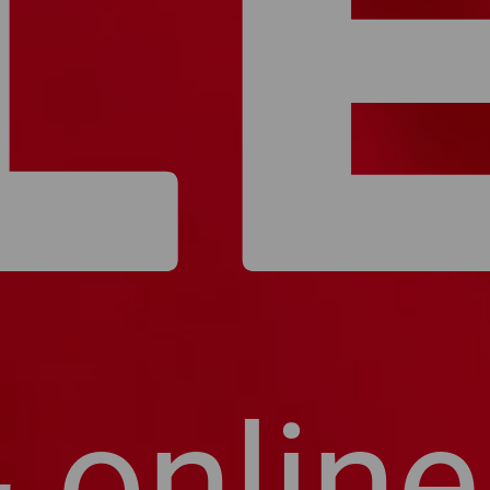
L
& online