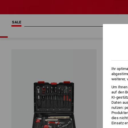
SALE
Ihr optim
abgestimm
weiterer,
Um Ihnen 
auf den B
KI-gestüt
Daten aus
nutzen: p
Produktem
dies nich
Einsatz e