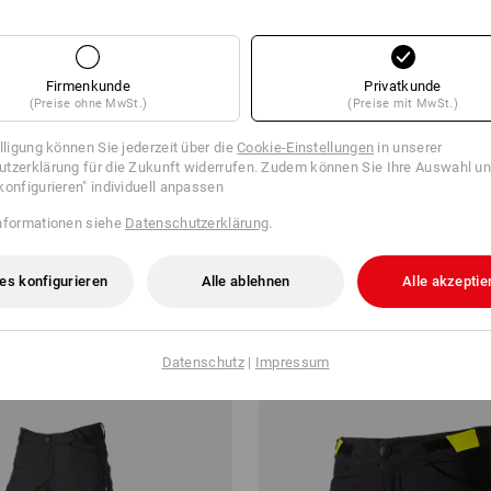
Firmenkunde
Privatkunde
(Preise ohne MwSt.)
(Preise mit MwSt.)
illigung können Sie jederzeit über die
Cookie-Einstellungen
in unserer
 -28%
SETPREIS -30%
tzerklärung für die Zukunft widerrufen. Zudem können Sie Ihre Auswahl un
konfigurieren" individuell anpassen
 Ladungssicherung-Set 215
Handschuh-Set Allround
nformationen siehe
Datenschutzerklärung
.
,88 €
13,64 €
9,48 €
es konfigurieren
Alle ablehnen
Alle akzeptie
1
Variante
(m. MwSt.)
Datenschutz
|
Impressum