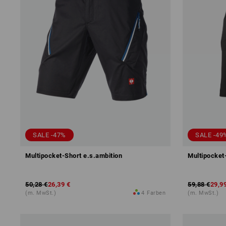
SALE -47%
SALE -49
Multipocket-Short e.s.ambition
Multipocket
50,28 €
26,39 €
59,88 €
29,9
(m. MwSt.)
4
Farben
(m. MwSt.)