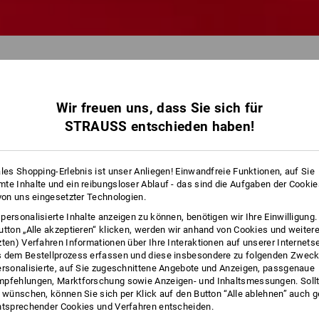
Wir freuen uns, dass Sie sich für
STRAUSS entschieden haben!
ales Shopping-Erlebnis ist unser Anliegen! Einwandfreie Funktionen, auf Sie
te Inhalte und ein reibungsloser Ablauf - das sind die Aufgaben der Cooki
 von uns eingesetzter Technologien.
personalisierte Inhalte anzeigen zu können, benötigen wir Ihre Einwilligung
utton „Alle akzeptieren“ klicken, werden wir anhand von Cookies und weiter
zten) Verfahren Informationen über Ihre Interaktionen auf unserer Internets
 dem Bestellprozess erfassen und diese insbesondere zu folgenden Zwec
ersonalisierte, auf Sie zugeschnittene Angebote und Anzeigen, passgenaue
pfehlungen, Marktforschung sowie Anzeigen- und Inhaltsmessungen. Sollt
t wünschen, können Sie sich per Klick auf den Button “Alle ablehnen” auch 
ntsprechender Cookies und Verfahren entscheiden.