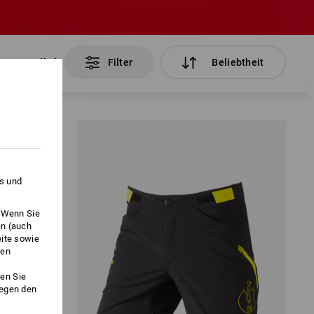
222 Artikel
Filter
Beliebtheit
es und
. Wenn Sie
en (auch
eite sowie
ken
en Sie
gegen den