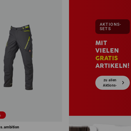
AKTIONS-
SETS
MIT
VIELEN
GRATIS
ARTIKELN!
zu allen
Aktions-
Sets
%
s.ambition