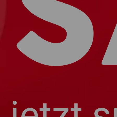
S
jetzt 