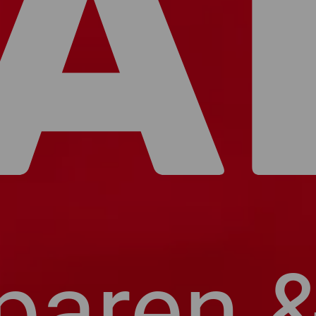
A
sparen 