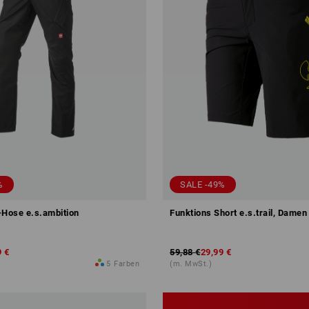
%
SALE -49%
-Hose e.s.ambition
Funktions Short e.s.trail, Damen
9 €
59,88 €
29,99 €
5
Farben
(m. MwSt.)