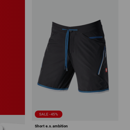
SALE -45%
Short e.s.ambition