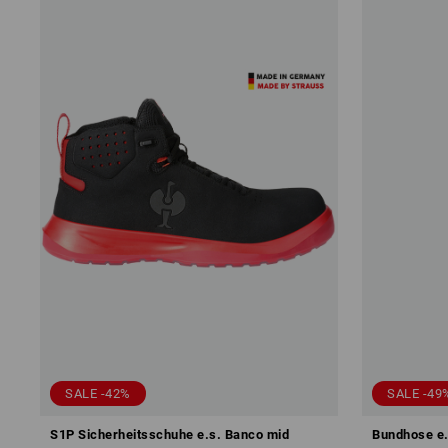
SALE -42%
SALE -49
S1P Sicherheitsschuhe e.s. Banco mid
Bundhose e.