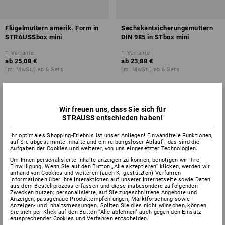
Flügelmuttern amerik. Form in
Sechskantsicherungsmuttern
STRAUSSbox mini
DIN 985 in STbox mini
1
Variante
1
Variante
ab
25,08 €
ab
23,88 €
(m. MwSt.) ab 6 Sets
(m. MwSt.) ab 6 Sets
Wir freuen uns, dass Sie sich für
STRAUSS entschieden haben!
Ihr optimales Shopping-Erlebnis ist unser Anliegen! Einwandfreie Funktionen,
auf Sie abgestimmte Inhalte und ein reibungsloser Ablauf - das sind die
Aufgaben der Cookies und weiterer, von uns eingesetzter Technologien.
Um Ihnen personalisierte Inhalte anzeigen zu können, benötigen wir Ihre
Einwilligung. Wenn Sie auf den Button „Alle akzeptieren“ klicken, werden wir
anhand von Cookies und weiteren (auch KI-gestützten) Verfahren
Informationen über Ihre Interaktionen auf unserer Internetseite sowie Daten
aus dem Bestellprozess erfassen und diese insbesondere zu folgenden
Zwecken nutzen: personalisierte, auf Sie zugeschnittene Angebote und
Anzeigen, passgenaue Produktempfehlungen, Marktforschung sowie
Anzeigen- und Inhaltsmessungen. Sollten Sie dies nicht wünschen, können
Sie sich per Klick auf den Button “Alle ablehnen” auch gegen den Einsatz
entsprechender Cookies und Verfahren entscheiden.