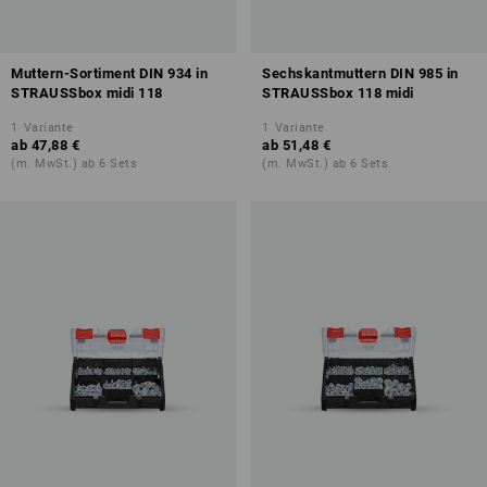
Muttern-Sortiment DIN 934 in
Sechskantmuttern DIN 985 in
STRAUSSbox midi 118
STRAUSSbox 118 midi
1
Variante
1
Variante
ab
47,88 €
ab
51,48 €
(m. MwSt.) ab 6 Sets
(m. MwSt.) ab 6 Sets