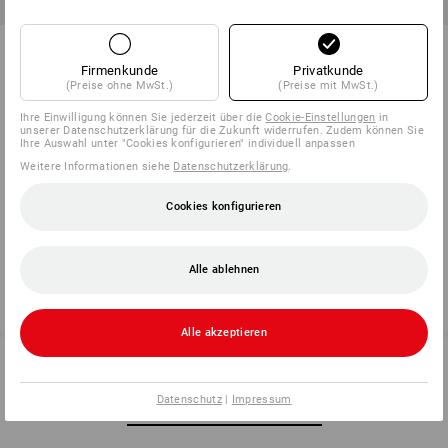
Sechskant-Muttern DIN 934 in
Hutmuttern-Sortiment DIN 1587
STRAUSSbox mini
in STRAUSSbox mini
Firmenkunde
Privatkunde
(Preise ohne MwSt.)
(Preise mit MwSt.)
1
Variante
1
Variante
ab
21,48 €
ab
27,48 €
Ihre Einwilligung können Sie jederzeit über die
Cookie-Einstellungen
in
(m. MwSt.) ab 6 Sets
(m. MwSt.) ab 6 Sets
unserer Datenschutzerklärung für die Zukunft widerrufen. Zudem können Sie
Ihre Auswahl unter "Cookies konfigurieren" individuell anpassen
Weitere Informationen siehe
Datenschutzerklärung
.
Cookies konfigurieren
Sie haben sich bereits 6 von 6 Artikeln angesehen.
Alle ablehnen
Alle akzeptieren
Datenschutz
|
Impressum
SERVICE 07 32 / 33 67 14