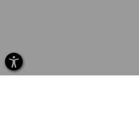
SERVICE 07 32 / 33 67 14
SERV
Hom
Liefe
NEWSLETTER-ANMELDUNG
Umta