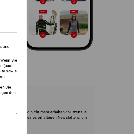
es und
. Wenn Sie
en (auch
eite sowie
ken
en Sie
gegen den
tellen
wsletter künftig nicht mehr erhalten? Nutzen Sie
unteren Bereich eines erhaltenen Newsletters, um