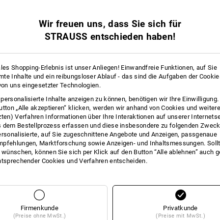
s beinhaltet Informationen zu Schuhen, Bekleidung,
artikeln sowie branchenspezifischen Veranstaltungen.
gegenüber der Strauss Österreich GmbH widerrufen. Weitere
Wir freuen uns, dass Sie sich für
ung
.
STRAUSS entschieden haben!
ales Shopping-Erlebnis ist unser Anliegen! Einwandfreie Funktionen, auf Sie
te Inhalte und ein reibungsloser Ablauf - das sind die Aufgaben der Cooki
 von uns eingesetzter Technologien.
personalisierte Inhalte anzeigen zu können, benötigen wir Ihre Einwilligung
utton „Alle akzeptieren“ klicken, werden wir anhand von Cookies und weiter
zten) Verfahren Informationen über Ihre Interaktionen auf unserer Internets
 dem Bestellprozess erfassen und diese insbesondere zu folgenden Zwec
ersonalisierte, auf Sie zugeschnittene Angebote und Anzeigen, passgenaue
pfehlungen, Marktforschung sowie Anzeigen- und Inhaltsmessungen. Sollt
t wünschen, können Sie sich per Klick auf den Button “Alle ablehnen” auch 
ntsprechender Cookies und Verfahren entscheiden.
sen
Newsletter abbes
 anpassen.
Sie möchten den Strauss Ne
bitte den Abmelde-Link im 
sich abzumelden.
Firmenkunde
Privatkunde
(Preise ohne MwSt.)
(Preise mit MwSt.)