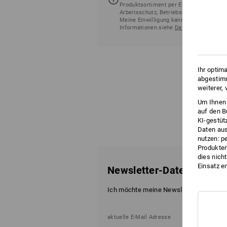
Produktsortiment per E-Mail sendet. Die
Arbeitsschutz, Betriebsbedarf und Büro
Meine Einwilligung kann ich jederzeit 
Informationen siehe
Datenschutzerklär
Ihr optim
abgestimm
weiterer,
Um Ihnen 
auf den B
KI-gestüt
Daten aus
nutzen: p
Produktem
dies nich
Einsatz e
Newsletter-Daten anpas
Ich möchte meine Newsletter-Angaben
aktuelle E-Mail Adresse