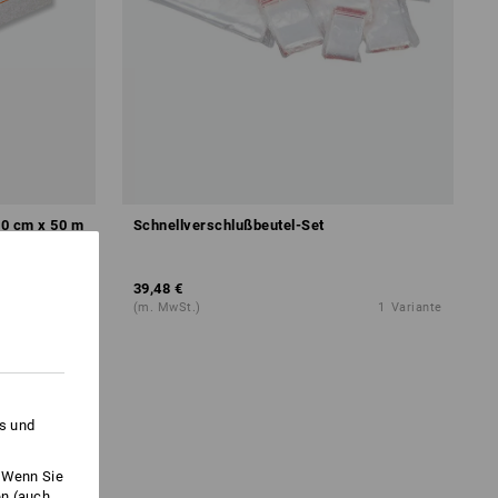
30 cm x 50 m
Schnellverschlußbeutel-Set
39,48 €
1
Variante
(m. MwSt.)
1
Variante
es und
. Wenn Sie
en (auch