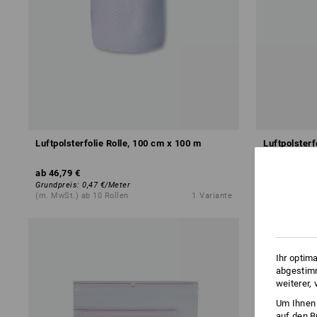
Luftpolsterfolie Rolle, 100 cm x 100 m
Luftpolsterf
ab
46,79 €
ab
35,99 €
Grundpreis
:
0,47 €
/
Meter
Grundpreis
:
0
(m. MwSt.) ab 10 Rollen
1
Variante
(m. MwSt.) ab
Ihr optim
abgestimm
weiterer,
Um Ihnen 
auf den B