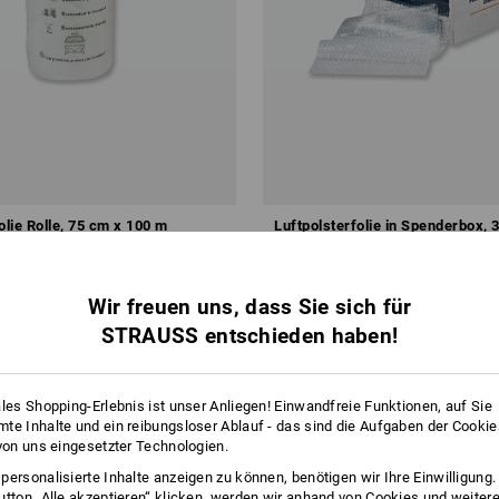
olie Rolle, 75 cm x 100 m
Luftpolsterfolie in Spenderbox, 
ab
25,08 €
,36 €
/
Meter
Grundpreis
:
0,50 €
/
Meter
Wir freuen uns, dass Sie sich für
 10 Rollen
1
Variante
(m. MwSt.) ab 10 Boxen
STRAUSS entschieden haben!
ales Shopping-Erlebnis ist unser Anliegen! Einwandfreie Funktionen, auf Sie
te Inhalte und ein reibungsloser Ablauf - das sind die Aufgaben der Cooki
 von uns eingesetzter Technologien.
personalisierte Inhalte anzeigen zu können, benötigen wir Ihre Einwilligung
utton „Alle akzeptieren“ klicken, werden wir anhand von Cookies und weiter