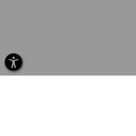
SERVICE 07 32 / 33 67 14
SERV
Hom
Liefe
NEWSLETTER-ANMELDUNG