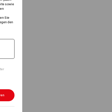
eite sowie
ken
en Sie
gegen den
ter
ren