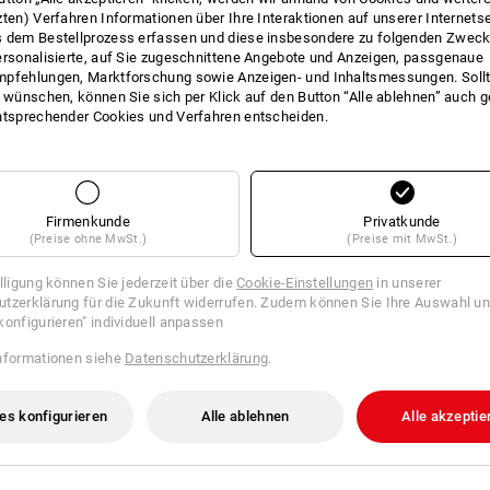
zten) Verfahren Informationen über Ihre Interaktionen auf unserer Internets
 dem Bestellprozess erfassen und diese insbesondere zu folgenden Zwec
ersonalisierte, auf Sie zugeschnittene Angebote und Anzeigen, passgenaue
pfehlungen, Marktforschung sowie Anzeigen- und Inhaltsmessungen. Sollt
t wünschen, können Sie sich per Klick auf den Button “Alle ablehnen” auch 
ntsprechender Cookies und Verfahren entscheiden.
Firmenkunde
Privatkunde
(Preise ohne MwSt.)
(Preise mit MwSt.)
illigung können Sie jederzeit über die
Cookie-Einstellungen
in unserer
tzerklärung für die Zukunft widerrufen. Zudem können Sie Ihre Auswahl un
konfigurieren" individuell anpassen
nformationen siehe
Datenschutzerklärung
.
es konfigurieren
Alle ablehnen
Alle akzeptie