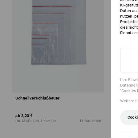
KI-gestüt
Daten aus
nutzen: p
Produktem
dies nich
Einsatz e
Ihre Einw
Datenschu
"Cookies 
Schnellverschlußbeutel
Weitere I
ab
3,23 €
Cooki
(m. MwSt.) ab 3 Kartons
11
Varianten