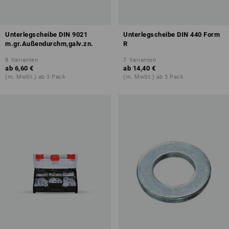
Unterlegscheibe DIN 9021
Unterlegscheibe DIN 440 Form
m.gr.Außendurchm,galv.zn.
R
8
Varianten
7
Varianten
ab
6,60 €
ab
14,40 €
(m. MwSt.) ab 3 Pack
(m. MwSt.) ab 3 Pack