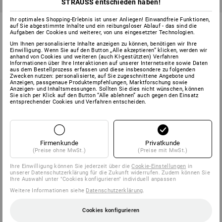
STRAUSS entschieden haben!
Ihr optimales Shopping-Erlebnis ist unser Anliegen! Einwandfreie Funktionen,
Unterlegscheiben DIN 125 in
Unterlegscheibe DIN 9021
auf Sie abgestimmte Inhalte und ein reibungsloser Ablauf - das sind die
STRAUSSbox mini
m.großem Außendurchm., A2
Aufgaben der Cookies und weiterer, von uns eingesetzter Technologien.
Um Ihnen personalisierte Inhalte anzeigen zu können, benötigen wir Ihre
1
Variante
6
Varianten
Einwilligung. Wenn Sie auf den Button „Alle akzeptieren“ klicken, werden wir
ab
21,48 €
ab
3,36 €
anhand von Cookies und weiteren (auch KI-gestützten) Verfahren
(m. MwSt.) ab 6 Sets
(m. MwSt.) ab 3 Pack
Informationen über Ihre Interaktionen auf unserer Internetseite sowie Daten
aus dem Bestellprozess erfassen und diese insbesondere zu folgenden
Zwecken nutzen: personalisierte, auf Sie zugeschnittene Angebote und
Anzeigen, passgenaue Produktempfehlungen, Marktforschung sowie
Anzeigen- und Inhaltsmessungen. Sollten Sie dies nicht wünschen, können
Sie sich per Klick auf den Button “Alle ablehnen” auch gegen den Einsatz
entsprechender Cookies und Verfahren entscheiden.
Firmenkunde
Privatkunde
(Preise ohne MwSt.)
(Preise mit MwSt.)
Ihre Einwilligung können Sie jederzeit über die
Cookie-Einstellungen
in
unserer Datenschutzerklärung für die Zukunft widerrufen. Zudem können Sie
Ihre Auswahl unter "Cookies konfigurieren" individuell anpassen
Weitere Informationen siehe
Datenschutzerklärung
.
Cookies konfigurieren