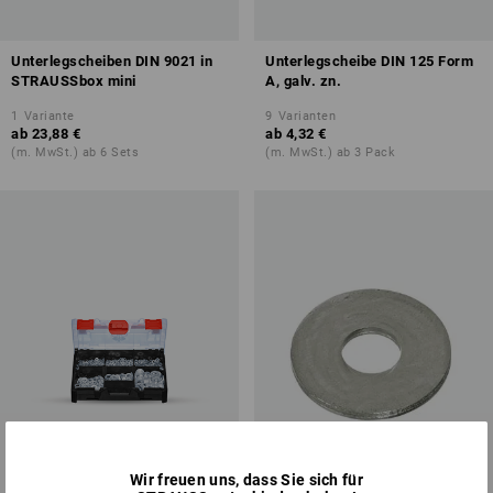
Unterlegscheiben DIN 9021 in
Unterlegscheibe DIN 125 Form
STRAUSSbox mini
A, galv. zn.
1
Variante
9
Varianten
ab
23,88 €
ab
4,32 €
(m. MwSt.) ab 6 Sets
(m. MwSt.) ab 3 Pack
Wir freuen uns, dass Sie sich für