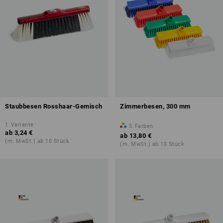
Staubbesen Rosshaar-Gemisch
Zimmerbesen, 300 mm
1
Variante
5
Farben
ab
3,24 €
ab
13,80 €
(m. MwSt.) ab 10 Stück
(m. MwSt.) ab 10 Stück