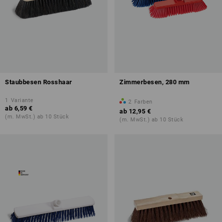
Staubbesen Rosshaar
Zimmerbesen, 280 mm
1
Variante
2
Farben
ab
6,59 €
ab
12,95 €
(m. MwSt.) ab 10 Stück
(m. MwSt.) ab 10 Stück