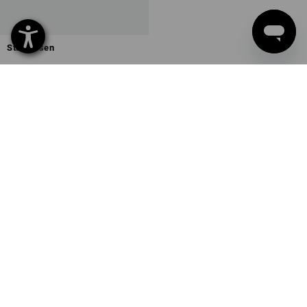
Stahlbesen
1
Variante
ab
5,39 €
(m. MwSt.) ab 20 Stück
Sie haben sich bereits 25 von 25 Artikeln angesehen.
SERVICE 07 32 / 33 67 14