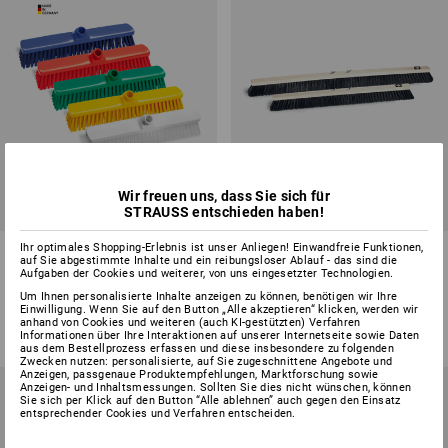
Wir freuen uns, dass Sie sich für
STRAUSS entschieden haben!
Ihr optimales Shopping-Erlebnis ist unser Anliegen! Einwandfreie Funktionen,
Straßenbesen
Staubbesen mit
auf Sie abgestimmte Inhalte und ein reibungsloser Ablauf - das sind die
Flügelschrauben
Aufgaben der Cookies und weiterer, von uns eingesetzter Technologien.
Um Ihnen personalisierte Inhalte anzeigen zu können, benötigen wir Ihre
5
Farben
2
Varianten
Einwilligung. Wenn Sie auf den Button „Alle akzeptieren“ klicken, werden wir
ab
11,99 €
ab
14,64 €
anhand von Cookies und weiteren (auch KI-gestützten) Verfahren
(m. MwSt.) ab 10 Stück
(m. MwSt.) ab 10 Stück
Informationen über Ihre Interaktionen auf unserer Internetseite sowie Daten
aus dem Bestellprozess erfassen und diese insbesondere zu folgenden
Zwecken nutzen: personalisierte, auf Sie zugeschnittene Angebote und
Anzeigen, passgenaue Produktempfehlungen, Marktforschung sowie
Anzeigen- und Inhaltsmessungen. Sollten Sie dies nicht wünschen, können
Sie sich per Klick auf den Button “Alle ablehnen” auch gegen den Einsatz
entsprechender Cookies und Verfahren entscheiden.