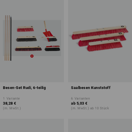
Besen-Set Rudi, 6-teilig
Saalbesen Kunststoff
1
Variante
6
Varianten
38,28 €
ab
5,03 €
(m. MwSt.)
(m. MwSt.) ab 10 Stück