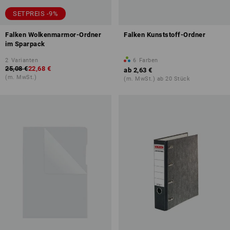
SETPREIS -9%
Falken Wolkenmarmor-Ordner
Falken Kunststoff-Ordner
im Sparpack
2
Varianten
6
Farben
25,08 €
22,68 €
ab
2,63 €
(m. MwSt.)
(m. MwSt.) ab 20 Stück