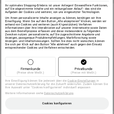
Ihr optimales Shopping-Erlebnis ist unser Anliegen! Einwandfreie Funktionen,
Herlitz Ordner maX.file nature
Falken Recycling-Ordner
auf Sie abgestimmte Inhalte und ein reibungsloser Ablauf - das sind die
Aufgaben der Cookies und weiterer, von uns eingesetzter Technologien.
2
Varianten
Um Ihnen personalisierte Inhalte anzeigen zu können, benötigen wir Ihre
1
Farbe
Einwilligung. Wenn Sie auf den Button „Alle akzeptieren“ klicken, werden wir
ab
2,27 €
ab
2,99 €
anhand von Cookies und weiteren (auch KI-gestützten) Verfahren
(m. MwSt.) ab 100 Stück
(m. MwSt.) ab 20 Stück
Informationen über Ihre Interaktionen auf unserer Internetseite sowie Daten
aus dem Bestellprozess erfassen und diese insbesondere zu folgenden
Zwecken nutzen: personalisierte, auf Sie zugeschnittene Angebote und
Anzeigen, passgenaue Produktempfehlungen, Marktforschung sowie
Anzeigen- und Inhaltsmessungen. Sollten Sie dies nicht wünschen, können
Sie sich per Klick auf den Button “Alle ablehnen” auch gegen den Einsatz
entsprechender Cookies und Verfahren entscheiden.
Firmenkunde
Privatkunde
(Preise ohne MwSt.)
(Preise mit MwSt.)
Ihre Einwilligung können Sie jederzeit über die
Cookie-Einstellungen
in
unserer Datenschutzerklärung für die Zukunft widerrufen. Zudem können Sie
Ihre Auswahl unter "Cookies konfigurieren" individuell anpassen
Weitere Informationen siehe
Datenschutzerklärung
.
Cookies konfigurieren