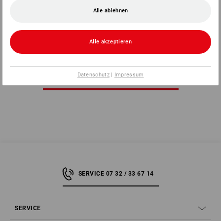
Herlitz Ordner maX.file protect
Prospekthüllen
Alle ablehnen
2
Varianten
1
Farbe
ab
2,75 €
ab
3,95 €
(m. MwSt.) ab 5 Pack
(m. MwSt.) ab 20 Stück
Alle akzeptieren
Datenschutz
|
Impressum
Sie haben sich bereits 8 von 8 Artikeln angesehen.
SERVICE 07 32 / 33 67 14
SERVICE