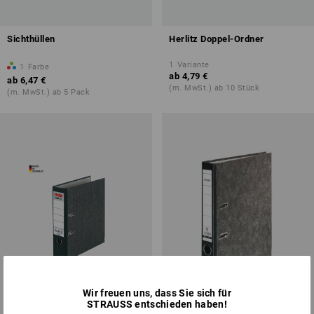
Sichthüllen
Herlitz Doppel-Ordner
1
Variante
1
Farbe
ab
4,79 €
ab
6,47 €
(m. MwSt.) ab 10 Stück
(m. MwSt.) ab 5 Pack
Wir freuen uns, dass Sie sich für
STRAUSS entschieden haben!