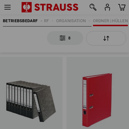
BETRIEBSBEDARF
BÜROBEDARF
ORGANISATION
ORDNER | HÜLLEN
8
8