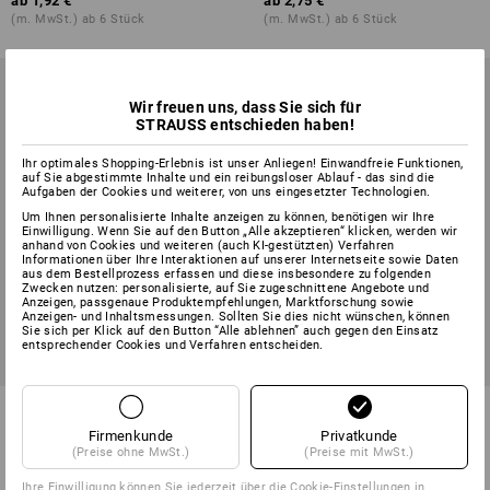
ab
1,92 €
ab
2,75 €
(m. MwSt.) ab 6 Stück
(m. MwSt.) ab 6 Stück
Wir freuen uns, dass Sie sich für
STRAUSS entschieden haben!
Ihr optimales Shopping-Erlebnis ist unser Anliegen! Einwandfreie Funktionen,
auf Sie abgestimmte Inhalte und ein reibungsloser Ablauf - das sind die
Aufgaben der Cookies und weiterer, von uns eingesetzter Technologien.
Um Ihnen personalisierte Inhalte anzeigen zu können, benötigen wir Ihre
Einwilligung. Wenn Sie auf den Button „Alle akzeptieren“ klicken, werden wir
anhand von Cookies und weiteren (auch KI-gestützten) Verfahren
Informationen über Ihre Interaktionen auf unserer Internetseite sowie Daten
aus dem Bestellprozess erfassen und diese insbesondere zu folgenden
Zwecken nutzen: personalisierte, auf Sie zugeschnittene Angebote und
Anzeigen, passgenaue Produktempfehlungen, Marktforschung sowie
Anzeigen- und Inhaltsmessungen. Sollten Sie dies nicht wünschen, können
Sie sich per Klick auf den Button “Alle ablehnen” auch gegen den Einsatz
entsprechender Cookies und Verfahren entscheiden.
Doppeltor-Überwurf
Balkenschuhe nach außen
abgewinkelt
Firmenkunde
Privatkunde
(Preise ohne MwSt.)
(Preise mit MwSt.)
1
Variante
5
Varianten
ab
10,44 €
ab
1,80 €
Ihre Einwilligung können Sie jederzeit über die
Cookie-Einstellungen
in