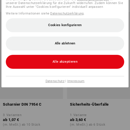
(m. MwSt.) ab 6 Stück
(m. MwSt.) ab 50 Stück
unserer Datenschutzerklärung für die Zukunft widerrufen. Zudem können Sie
Ihre Auswahl unter "Cookies konfigurieren" individuell anpassen
Weitere Informationen siehe
Datenschutzerklärung
.
Cookies konfigurieren
Alle ablehnen
Alle akzeptieren
Datenschutz
|
Impressum
Scharnier DIN 7954 C
Sicherheits-Überfalle
3
Varianten
1
Variante
ab
1,07 €
ab
3,60 €
(m. MwSt.) ab 10 Stück
(m. MwSt.) ab 6 Stück