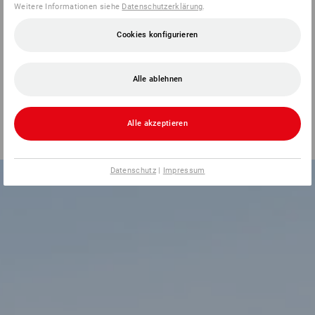
Weitere Informationen siehe
Datenschutzerklärung
.
Alle Beschaffungs-Lösungen auf einen Blick
Cookies konfigurieren
Alle ablehnen
GEMEINSAM
BESCHAFFEN WIR DAS!
Alle akzeptieren
Datenschutz
|
Impressum