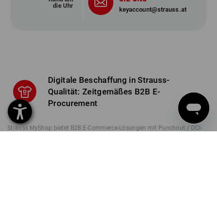
die Uhr
keyaccount@strauss.at
Digitale Beschaffung in Strauss-
Qualität: Zeitgemäßes B2B E-
Procurement
Strauss MyShop bietet B2B E-Commerce-Lösungen mit Punchout / OCI-
Anbindung – für Effizienz und Transparenz im Einkauf. In der modernen
Geschäftswelt ist die Digitalisierung von Einkaufsprozessen längst mehr
als ein Wettbewerbsvorteil – sie ist Grundvoraussetzung für effizientes
Arbeiten. Besonders im B2B-Bereich gewinnt E-Procurement zunehmend
an Bedeutung. Unternehmen stehen unter dem Druck, ihre Beschaffung
nicht nur kosteneffizient, sondern auch transparent, skalierbar und sicher
zu gestalten. Eine zentrale Rolle spielt dabei ein zuverlässiges, individuell
anpassbares Shopsystem. Genau hier setzt MyShop an – eine Lösung, die
auf die spezifischen Anforderungen jedes Kunden abgestimmt wird und