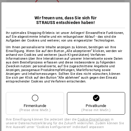
Wir freuen uns, dass Sie sich für
STRAUSS entschieden haben!
Sie tätigen mehrfach Bestellungen pro Woche?
Ihr optimales Shopping-Erlebnis ist unser Anliegen! Einwandfreie Funktionen,
Dann macht eine EDI-Übertragung Ihrer
auf Sie abgestimmte Inhalte und ein reibungsloser Ablauf - das sind die
Aufgaben der Cookies und weiterer, von uns eingesetzter Technologien.
Bestellungen Sinn. Wir sind imstande, die am
Markt üblichen Formate zu verarbeiten.
Um Ihnen personalisierte Inhalte anzeigen zu können, benötigen wir Ihre
Einwilligung. Wenn Sie auf den Button „Alle akzeptieren“ klicken, werden wir
anhand von Cookies und weiteren (auch KI-gestützten) Verfahren
Informationen über Ihre Interaktionen auf unserer Internetseite sowie Daten
aus dem Bestellprozess erfassen und diese insbesondere zu folgenden
Das sind zum Beispiel:
Zwecken nutzen: personalisierte, auf Sie zugeschnittene Angebote und
Anzeigen, passgenaue Produktempfehlungen, Marktforschung sowie
Anzeigen- und Inhaltsmessungen. Sollten Sie dies nicht wünschen, können
Sie sich per Klick auf den Button “Alle ablehnen” auch gegen den Einsatz
XML / openTrans 1.0 oder 2.1
entsprechender Cookies und Verfahren entscheiden.
EDIfact
IDOC
CSV
cXML
Firmenkunde
Privatkunde
(Preise ohne MwSt.)
(Preise mit MwSt.)
Ihre Einwilligung können Sie jederzeit über die
Cookie-Einstellungen
in
unserer Datenschutzerklärung für die Zukunft widerrufen. Zudem können Sie
Ihre Auswahl unter "Cookies konfigurieren" individuell anpassen