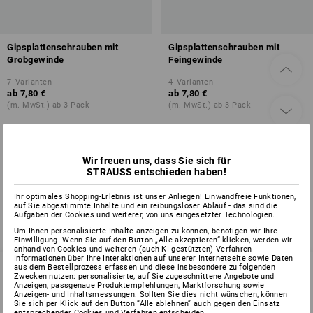
Gipsplattenschrauben mit
Gipsplattenschrauben mit
Grobgewinde
Feingewinde
7
Varianten
4
Varianten
ab
7,80 €
ab
7,80 €
(m. MwSt.) ab 3 Pack
(m. MwSt.) ab 3 Pack
Wir freuen uns, dass Sie sich für
Sie haben sich bereits 2 von 2 Artikeln angesehen.
STRAUSS entschieden haben!
Ihr optimales Shopping-Erlebnis ist unser Anliegen! Einwandfreie Funktionen,
auf Sie abgestimmte Inhalte und ein reibungsloser Ablauf - das sind die
Aufgaben der Cookies und weiterer, von uns eingesetzter Technologien.
Um Ihnen personalisierte Inhalte anzeigen zu können, benötigen wir Ihre
Einwilligung. Wenn Sie auf den Button „Alle akzeptieren“ klicken, werden wir
anhand von Cookies und weiteren (auch KI-gestützten) Verfahren
Informationen über Ihre Interaktionen auf unserer Internetseite sowie Daten
aus dem Bestellprozess erfassen und diese insbesondere zu folgenden
Zwecken nutzen: personalisierte, auf Sie zugeschnittene Angebote und
Anzeigen, passgenaue Produktempfehlungen, Marktforschung sowie
Anzeigen- und Inhaltsmessungen. Sollten Sie dies nicht wünschen, können
SERVICE 07 32 / 33 67 14
Sie sich per Klick auf den Button “Alle ablehnen” auch gegen den Einsatz
entsprechender Cookies und Verfahren entscheiden.