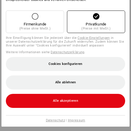
SERVICE
Firmenkunde
Privatkunde
UNTERNEHMEN
(Preise ohne MwSt.)
(Preise mit MwSt.)
Ihre Einwilligung können Sie jederzeit über die
Cookie-Einstellungen
in
INFORMATIONEN
unserer Datenschutzerklärung für die Zukunft widerrufen. Zudem können Sie
Ihre Auswahl unter "Cookies konfigurieren" individuell anpassen
Weitere Informationen siehe
Datenschutzerklärung
.
ZAHLARTEN
Cookies konfigurieren
Alle ablehnen
Alle akzeptieren
Strauss Österreich GmbH
Deggendorfstraße 5
Datenschutz
|
Impressum
4030 Linz