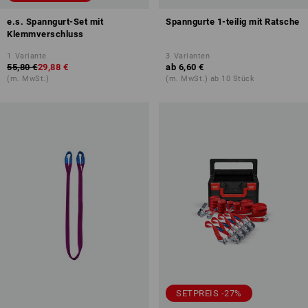
e.s. Spanngurt-Set mit
Spanngurte 1-teilig mit Ratsche
Klemmverschluss
1
Variante
3
Varianten
55,80 €
29,88 €
ab
6,60 €
(m. MwSt.)
(m. MwSt.) ab 10 Stück
SETPREIS -27%