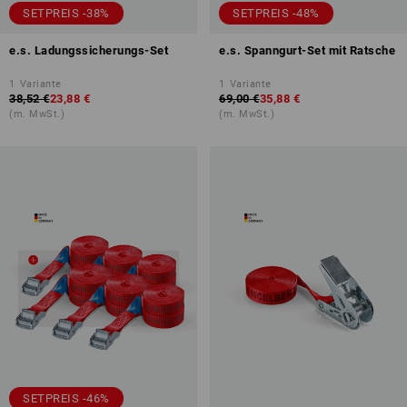
SETPREIS -38%
SETPREIS -48%
e.s. Ladungssicherungs-Set
e.s. Spanngurt-Set mit Ratsche
1
Variante
1
Variante
38,52 €
23,88 €
69,00 €
35,88 €
(m. MwSt.)
(m. MwSt.)
SETPREIS -46%