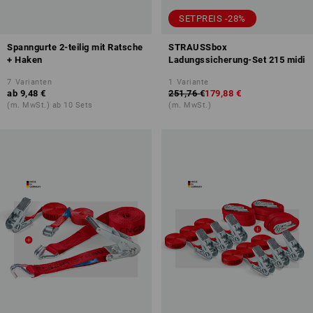
SETPREIS -28%
Spanngurte 2-teilig mit Ratsche
STRAUSSbox
+ Haken
Ladungssicherung-Set 215 midi
7
Varianten
1
Variante
ab
9,48 €
251,76 €
179,88 €
(m. MwSt.) ab 10 Sets
(m. MwSt.)