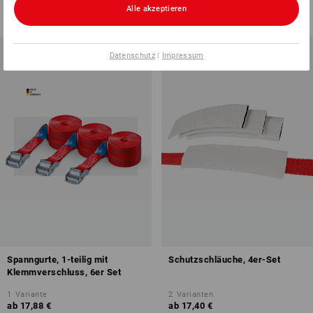
ab
4,08 €
ab
44,28 €
Alle akzeptieren
(m. MwSt.) ab 10 Stück
(m. MwSt.) ab 6 Stück
Datenschutz
|
Impressum
Spanngurte, 1-teilig mit
Schutzschläuche, 4er-Set
Klemmverschluss, 6er Set
1
Variante
2
Varianten
ab
17,88 €
ab
17,40 €