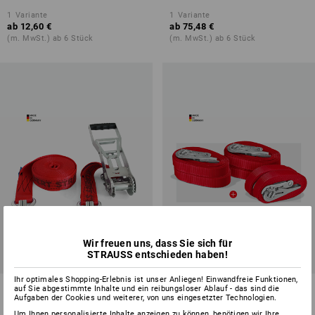
1
Variante
1
Variante
ab
12,60 €
ab
75,48 €
(m. MwSt.) ab 6 Stück
(m. MwSt.) ab 6 Stück
Wir freuen uns, dass Sie sich für
STRAUSS entschieden haben!
Ihr optimales Shopping-Erlebnis ist unser Anliegen! Einwandfreie Funktionen,
Spanngurte, 2-teilig Langarm-
Spanngurte, 1-teilig mit
auf Sie abgestimmte Inhalte und ein reibungsloser Ablauf - das sind die
Aufgaben der Cookies und weiterer, von uns eingesetzter Technologien.
Ratsche + Haken
Ratsche/6er Set
Um Ihnen personalisierte Inhalte anzeigen zu können, benötigen wir Ihre