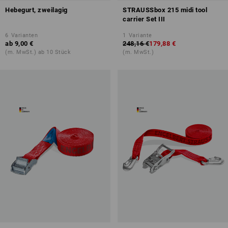
Hebegurt, zweilagig
STRAUSSbox 215 midi tool
carrier Set III
6
Varianten
1
Variante
ab
9,00 €
248,16 €
179,88 €
(m. MwSt.) ab 10 Stück
(m. MwSt.)