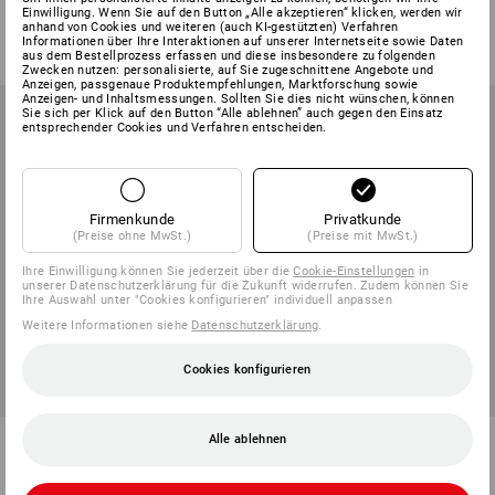
2
Varianten
1
Variante
Einwilligung. Wenn Sie auf den Button „Alle akzeptieren“ klicken, werden wir
anhand von Cookies und weiteren (auch KI-gestützten) Verfahren
ab
23,88 €
ab
20,28 €
Informationen über Ihre Interaktionen auf unserer Internetseite sowie Daten
(m. MwSt.) ab 6 Sets
(m. MwSt.) ab 10 Sets
aus dem Bestellprozess erfassen und diese insbesondere zu folgenden
Zwecken nutzen: personalisierte, auf Sie zugeschnittene Angebote und
Anzeigen, passgenaue Produktempfehlungen, Marktforschung sowie
Anzeigen- und Inhaltsmessungen. Sollten Sie dies nicht wünschen, können
Sie sich per Klick auf den Button “Alle ablehnen” auch gegen den Einsatz
entsprechender Cookies und Verfahren entscheiden.
Firmenkunde
Privatkunde
(Preise ohne MwSt.)
(Preise mit MwSt.)
Ihre Einwilligung können Sie jederzeit über die
Cookie-Einstellungen
in
unserer Datenschutzerklärung für die Zukunft widerrufen. Zudem können Sie
Ihre Auswahl unter "Cookies konfigurieren" individuell anpassen
Weitere Informationen siehe
Datenschutzerklärung
.
Cookies konfigurieren
Rundschlingen
Transport-Netz, 0,9 x 0,9 m
Alle ablehnen
12
Varianten
1
Variante