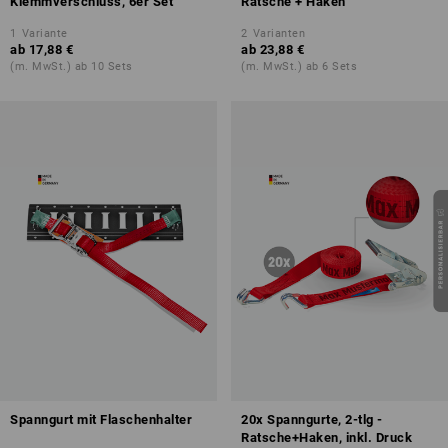
Klemmverschluss, 6er Set
Ratsche + Haken
1
Variante
2
Varianten
ab
17,88 €
ab
23,88 €
(m. MwSt.) ab 10 Sets
(m. MwSt.) ab 6 Sets
Spanngurt mit Flaschenhalter
20x Spanngurte, 2-tlg -
Ratsche+Haken, inkl. Druck