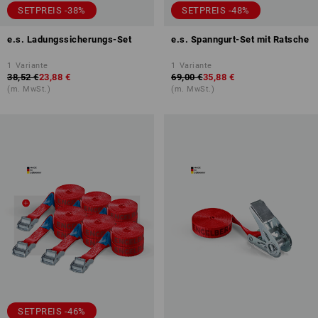
SETPREIS -38%
SETPREIS -48%
e.s. Ladungssicherungs-Set
e.s. Spanngurt-Set mit Ratsche
1
Variante
1
Variante
38,52 €
23,88 €
69,00 €
35,88 €
(m. MwSt.)
(m. MwSt.)
SETPREIS -46%