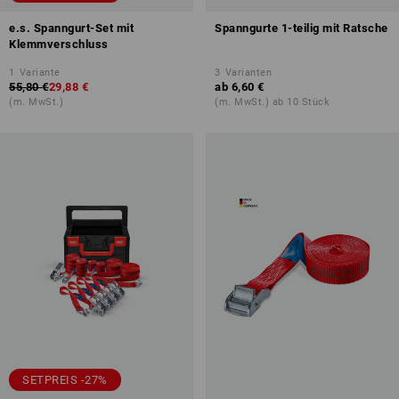
e.s. Spanngurt-Set mit
Spanngurte 1-teilig mit Ratsche
Klemmverschluss
1
Variante
3
Varianten
55,80 €
29,88 €
ab
6,60 €
(m. MwSt.)
(m. MwSt.) ab 10 Stück
SETPREIS -27%