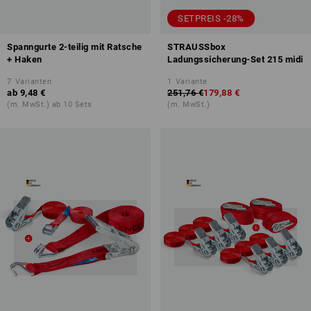
SETPREIS -28%
Spanngurte 2-teilig mit Ratsche
STRAUSSbox
+ Haken
Ladungssicherung-Set 215 midi
7
Varianten
1
Variante
ab
9,48 €
251,76 €
179,88 €
(m. MwSt.) ab 10 Sets
(m. MwSt.)