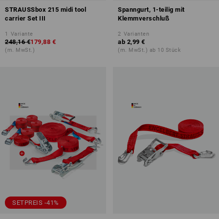
STRAUSSbox 215 midi tool
Spanngurt, 1-teilig mit
carrier Set III
Klemmverschluß
1
Variante
2
Varianten
248,16 €
179,88 €
ab
2,99 €
(m. MwSt.)
(m. MwSt.) ab 10 Stück
SETPREIS -41%