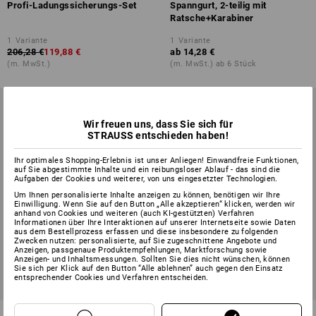
Profi-Ladungssicherungs-Set
Spanngurt, 2-teilig mit
Ratsche+Karabiner
1
Variante
1
Variante
206,28 €
119,88 €
ab
14,28 €
(m. MwSt.)
(m. MwSt.) ab 6 Stück
Wir freuen uns, dass Sie sich für
STRAUSS entschieden haben!
Ihr optimales Shopping-Erlebnis ist unser Anliegen! Einwandfreie Funktionen,
auf Sie abgestimmte Inhalte und ein reibungsloser Ablauf - das sind die
Aufgaben der Cookies und weiterer, von uns eingesetzter Technologien.
Um Ihnen personalisierte Inhalte anzeigen zu können, benötigen wir Ihre
Einwilligung. Wenn Sie auf den Button „Alle akzeptieren“ klicken, werden wir
anhand von Cookies und weiteren (auch KI-gestützten) Verfahren
Informationen über Ihre Interaktionen auf unserer Internetseite sowie Daten
aus dem Bestellprozess erfassen und diese insbesondere zu folgenden
Zwecken nutzen: personalisierte, auf Sie zugeschnittene Angebote und
Anzeigen, passgenaue Produktempfehlungen, Marktforschung sowie
Anzeigen- und Inhaltsmessungen. Sollten Sie dies nicht wünschen, können
Sie sich per Klick auf den Button “Alle ablehnen” auch gegen den Einsatz
entsprechender Cookies und Verfahren entscheiden.
Spanngurt, 2-teilig mit
Spanngurte, 1-teilig mit