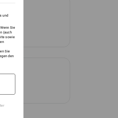
es und
. Wenn Sie
en (auch
eite sowie
ken
en Sie
gegen den
ter