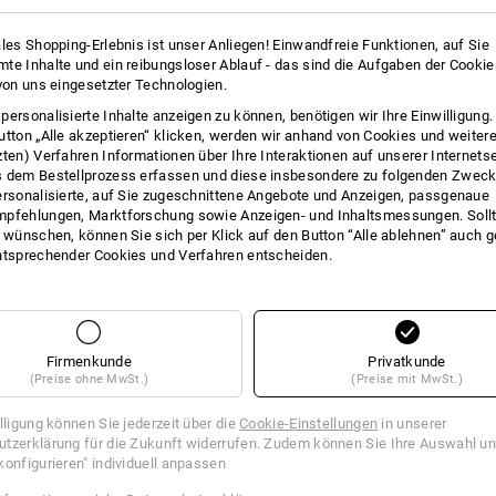
ales Shopping-Erlebnis ist unser Anliegen! Einwandfreie Funktionen, auf Sie
te Inhalte und ein reibungsloser Ablauf - das sind die Aufgaben der Cooki
en finden Sie auch auf unserer FAQ-Seite.
 von uns eingesetzter Technologien.
personalisierte Inhalte anzeigen zu können, benötigen wir Ihre Einwilligung
utton „Alle akzeptieren“ klicken, werden wir anhand von Cookies und weiter
zten) Verfahren Informationen über Ihre Interaktionen auf unserer Internets
 dem Bestellprozess erfassen und diese insbesondere zu folgenden Zwec
ersonalisierte, auf Sie zugeschnittene Angebote und Anzeigen, passgenaue
pfehlungen, Marktforschung sowie Anzeigen- und Inhaltsmessungen. Sollt
t wünschen, können Sie sich per Klick auf den Button “Alle ablehnen” auch 
ntsprechender Cookies und Verfahren entscheiden.
Montag bis Freitag
Tel: 07 32 / 33 67 14
07.00 - 20.00 Uhr
Fax: 07 32 / 33 67 13
Firmenkunde
Privatkunde
info@strauss.at
(Preise ohne MwSt.)
(Preise mit MwSt.)
illigung können Sie jederzeit über die
Cookie-Einstellungen
in unserer
tzerklärung für die Zukunft widerrufen. Zudem können Sie Ihre Auswahl un
konfigurieren" individuell anpassen