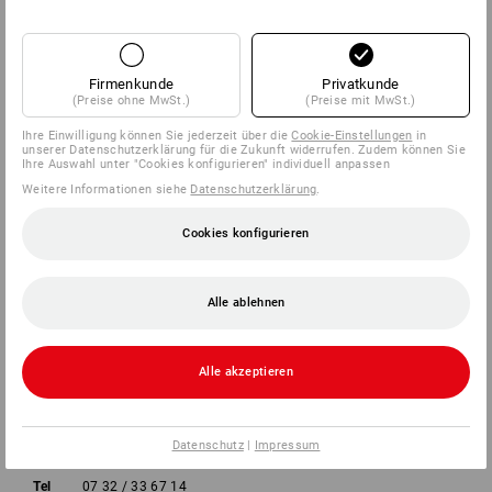
SERVICE
Firmenkunde
Privatkunde
UNTERNEHMEN
(Preise ohne MwSt.)
(Preise mit MwSt.)
Ihre Einwilligung können Sie jederzeit über die
Cookie-Einstellungen
in
INFORMATIONEN
unserer Datenschutzerklärung für die Zukunft widerrufen. Zudem können Sie
Ihre Auswahl unter "Cookies konfigurieren" individuell anpassen
Weitere Informationen siehe
Datenschutzerklärung
.
ZAHLARTEN
Cookies konfigurieren
Alle ablehnen
Alle akzeptieren
Strauss Österreich GmbH
Deggendorfstraße 5
4030 Linz
Datenschutz
|
Impressum
Tel
07 32 / 33 67 14