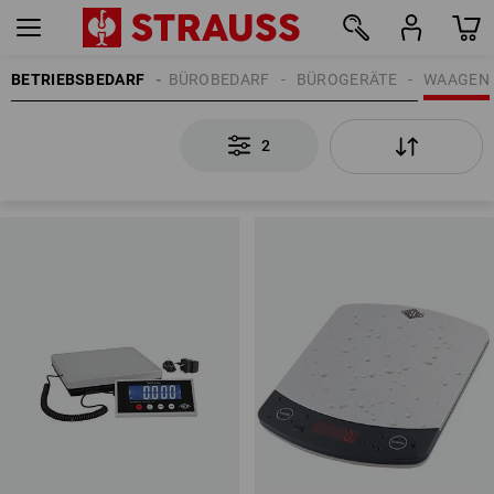
BETRIEBSBEDARF
BÜROBEDARF
BÜROGERÄTE
WAAGEN
2
2