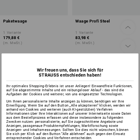
Paketwaage
Waage Profi Steel
1
Variante
1
Variante
179,88 €
83,98 €
(m. MwSt.)
(m. MwSt.)
Sie haben sich bereits 2 von 2 Artikeln angesehen.
Wir freuen uns, dass Sie sich für
STRAUSS entschieden haben!
Ihr optimales Shopping-Erlebnis ist unser Anliegen! Einwandfreie Funktionen,
auf Sie abgestimmte Inhalte und ein reibungsloser Ablauf - das sind die
Aufgaben der Cookies und weiterer, von uns eingesetzter Technologien.
Um Ihnen personalisierte Inhalte anzeigen zu können, benötigen wir Ihre
Einwilligung. Wenn Sie auf den Button „Alle akzeptieren“ klicken, werden wir
anhand von Cookies und weiteren (auch KI-gestützten) Verfahren
Informationen über Ihre Interaktionen auf unserer Internetseite sowie Daten
aus dem Bestellprozess erfassen und diese insbesondere zu folgenden
Zwecken nutzen: personalisierte, auf Sie zugeschnittene Angebote und
Anzeigen, passgenaue Produktempfehlungen, Marktforschung sowie
SERVICE 07 32 / 33 67 14
Anzeigen- und Inhaltsmessungen. Sollten Sie dies nicht wünschen, können
Sie sich per Klick auf den Button “Alle ablehnen” auch gegen den Einsatz
entsprechender Cookies und Verfahren entscheiden.