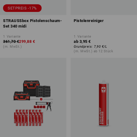
SETPREIS -17%
STRAUSSbox Pistolenschaum-
Pistolenreiniger
Set 340 midi
1
Variante
1
Variante
361,70 €
299,88 €
ab
3,95 €
(m. MwSt.)
Grundpreis
:
7,90 €
/
L
(m. MwSt.) ab 12 Stück