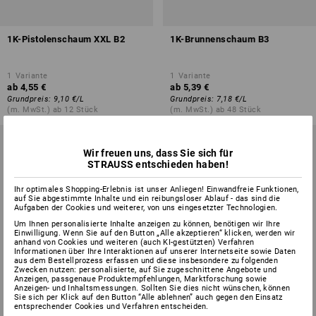
1K-Pistolenschaum XXL B2
1K-Brunnenschaum B3
1
Variante
1
Variante
ab
4,55 €
ab
5,39 €
Grundpreis
:
9,10 €
/
L
Grundpreis
:
7,18 €
/
L
(m. MwSt.) ab 12 Stück
(m. MwSt.) ab 48 Stück
Wir freuen uns, dass Sie sich für
STRAUSS entschieden haben!
Ihr optimales Shopping-Erlebnis ist unser Anliegen! Einwandfreie Funktionen,
auf Sie abgestimmte Inhalte und ein reibungsloser Ablauf - das sind die
Aufgaben der Cookies und weiterer, von uns eingesetzter Technologien.
Um Ihnen personalisierte Inhalte anzeigen zu können, benötigen wir Ihre
Einwilligung. Wenn Sie auf den Button „Alle akzeptieren“ klicken, werden wir
anhand von Cookies und weiteren (auch KI-gestützten) Verfahren
Informationen über Ihre Interaktionen auf unserer Internetseite sowie Daten
aus dem Bestellprozess erfassen und diese insbesondere zu folgenden
Zwecken nutzen: personalisierte, auf Sie zugeschnittene Angebote und
Anzeigen, passgenaue Produktempfehlungen, Marktforschung sowie
Anzeigen- und Inhaltsmessungen. Sollten Sie dies nicht wünschen, können
Sie sich per Klick auf den Button “Alle ablehnen” auch gegen den Einsatz
entsprechender Cookies und Verfahren entscheiden.