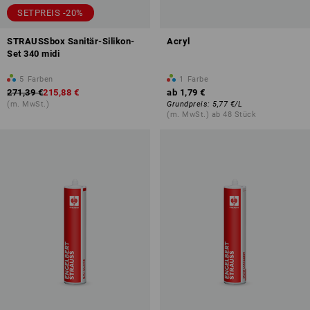
SETPREIS -20%
STRAUSSbox Sanitär-Silikon-
Acryl
Set 340 midi
5
Farben
1
Farbe
271,39 €
215,88 €
ab
1,79 €
(m. MwSt.)
Grundpreis
:
5,77 €
/
L
(m. MwSt.) ab 48 Stück