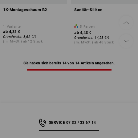
1K-Montageschaum B2
Sanitär-Silikon
1
Variante
5
Farben
ab
4,31 €
ab
4,43 €
Grundpreis
:
8,62 €
/
L
Grundpreis
:
14,28 €
/
L
(m. MwSt.) ab 12 Stück
(m. MwSt.) ab 48 Stück
Sie haben sich bereits 14 von 14 Artikeln angesehen.
SERVICE 07 32 / 33 67 14