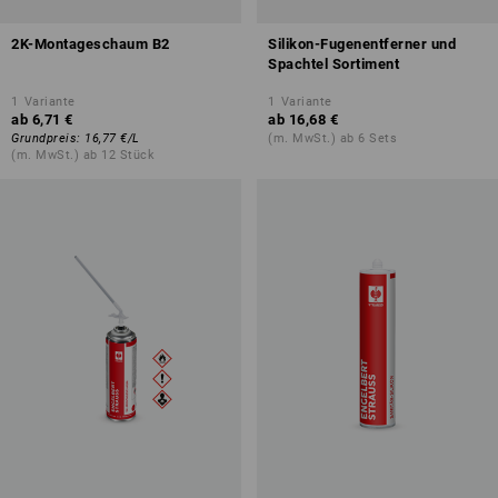
2K-Montageschaum B2
Silikon-Fugenentferner und
Spachtel Sortiment
1
Variante
1
Variante
ab
6,71 €
ab
16,68 €
Grundpreis
:
16,77 €
/
L
(m. MwSt.) ab 6 Sets
(m. MwSt.) ab 12 Stück