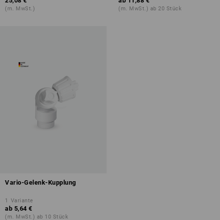
25,08 €
ab
11,88 €
(m. MwSt.)
(m. MwSt.) ab 20 Stück
Vario-Gelenk-Kupplung
1
Variante
ab
5,64 €
(m. MwSt.) ab 10 Stück