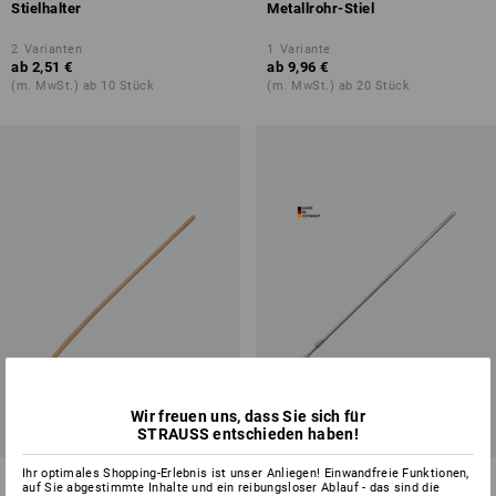
Stielhalter
Metallrohr-Stiel
2
Varianten
1
Variante
ab
2,51 €
ab
9,96 €
(m. MwSt.) ab 10 Stück
(m. MwSt.) ab 20 Stück
Wir freuen uns, dass Sie sich für
STRAUSS entschieden haben!
Ihr optimales Shopping-Erlebnis ist unser Anliegen! Einwandfreie Funktionen,
Schaufelstiele
Teleskop-Stiel
auf Sie abgestimmte Inhalte und ein reibungsloser Ablauf - das sind die