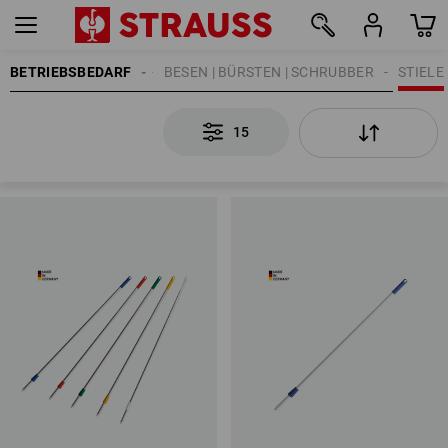
BETRIEBSBEDARF
REINIGUNG
BESEN | BÜRSTEN | SCHRUBBER
STIELE
15
15