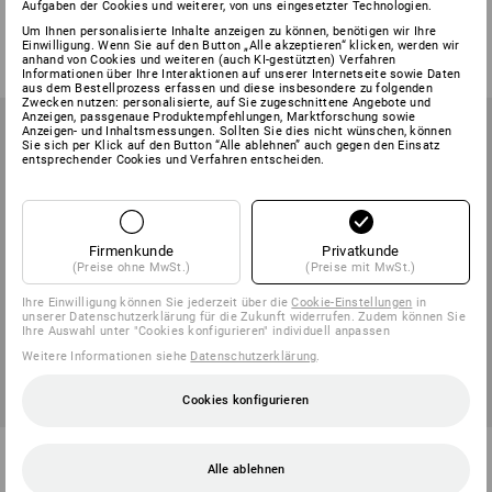
Aufgaben der Cookies und weiterer, von uns eingesetzter Technologien.
2
Varianten
1
Variante
Um Ihnen personalisierte Inhalte anzeigen zu können, benötigen wir Ihre
ab
4,67 €
ab
23,88 €
Einwilligung. Wenn Sie auf den Button „Alle akzeptieren“ klicken, werden wir
(m. MwSt.) ab 25 Stück
(m. MwSt.) ab 20 Stück
anhand von Cookies und weiteren (auch KI-gestützten) Verfahren
Informationen über Ihre Interaktionen auf unserer Internetseite sowie Daten
aus dem Bestellprozess erfassen und diese insbesondere zu folgenden
Zwecken nutzen: personalisierte, auf Sie zugeschnittene Angebote und
Anzeigen, passgenaue Produktempfehlungen, Marktforschung sowie
Anzeigen- und Inhaltsmessungen. Sollten Sie dies nicht wünschen, können
Sie sich per Klick auf den Button “Alle ablehnen” auch gegen den Einsatz
entsprechender Cookies und Verfahren entscheiden.
Firmenkunde
Privatkunde
(Preise ohne MwSt.)
(Preise mit MwSt.)
Ihre Einwilligung können Sie jederzeit über die
Cookie-Einstellungen
in
unserer Datenschutzerklärung für die Zukunft widerrufen. Zudem können Sie
Ihre Auswahl unter "Cookies konfigurieren" individuell anpassen
Weitere Informationen siehe
Datenschutzerklärung
.
Cookies konfigurieren
Stiel Metall, farbig
Teleskop-Verlängerung 90-
150cm, verstellbar
Alle ablehnen