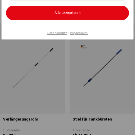
1
Farbe
1
Variante
37,08 €
ab
2,51 €
Alle akzeptieren
(m. MwSt.)
(m. MwSt.) ab 25 Stück
Datenschutz
|
Impressum
Verlängerungsrohr
Stiel für Tankbürsten
1
Variante
1
Variante