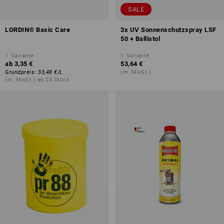
SALE
LORDIN® Basic Care
3x UV Sonnenschutzspray LSF
50 + Ballistol
1
Variante
1
Variante
ab
3,35 €
53,64 €
Grundpreis
:
33,48 €
/
L
(m. MwSt.)
(m. MwSt.) ab 24 Stück