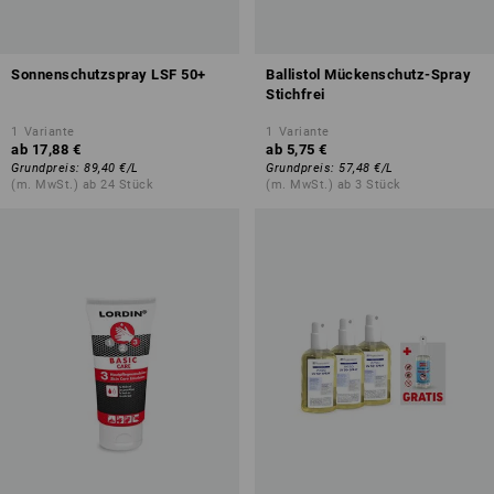
Sonnenschutzspray LSF 50+
Ballistol Mückenschutz-Spray
Stichfrei
1
Variante
1
Variante
ab
17,88 €
ab
5,75 €
Grundpreis
:
89,40 €
/
L
Grundpreis
:
57,48 €
/
L
(m. MwSt.) ab 24 Stück
(m. MwSt.) ab 3 Stück