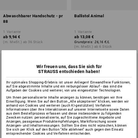
Abwaschbarer Handschutz - pr
Ballistol Animal
88
1
Variante
1
Variante
ab
9,94 €
ab
13,08 €
(m. MwSt.) ab 36 Stück
Grundpreis
:
26,16 €
/
L
(m. MwSt.) ab 6 Stück
Wir freuen uns, dass Sie sich für
STRAUSS entschieden haben!
Ihr optimales Shopping-Erlebnis ist unser Anliegen! Einwandfreie Funktionen,
auf Sie abgestimmte Inhalte und ein reibungsloser Ablauf - das sind die
Aufgaben der Cookies und weiterer, von uns eingesetzter Technologien.
Um Ihnen personalisierte Inhalte anzeigen zu können, benötigen wir Ihre
Einwilligung. Wenn Sie auf den Button „Alle akzeptieren“ klicken, werden wir
anhand von Cookies und weiteren (auch KI-gestützten) Verfahren
Informationen über Ihre Interaktionen auf unserer Internetseite sowie Daten
aus dem Bestellprozess erfassen und diese insbesondere zu folgenden
Zwecken nutzen: personalisierte, auf Sie zugeschnittene Angebote und
Anzeigen, passgenaue Produktempfehlungen, Marktforschung sowie
Anzeigen- und Inhaltsmessungen. Sollten Sie dies nicht wünschen, können
Sie sich per Klick auf den Button “Alle ablehnen” auch gegen den Einsatz
entsprechender Cookies und Verfahren entscheiden.