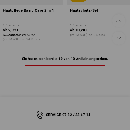
Hautpflege Basic Care 2 in 1
Hautschutz-Set
1
Variante
1
Variante
ab
2,99 €
ab
10,20 €
Grundpreis
:
29,88 €
/
L
(m. MwSt.) ab 5 Stück
(m. MwSt.) ab 24 Stück
Sie haben sich bereits 10 von 10 Artikeln angesehen.
SERVICE 07 32 / 33 67 14