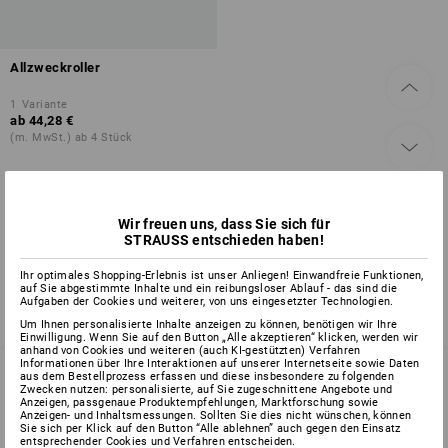
Allzweckroller
1
Variante
ab
44,28 €
(m. MwSt.) ab 4 Stück
Sie haben sich bereits 1 von 1 Artikel angesehen.
Wir freuen uns, dass Sie sich für
STRAUSS entschieden haben!
Ihr optimales Shopping-Erlebnis ist unser Anliegen! Einwandfreie Funktionen,
auf Sie abgestimmte Inhalte und ein reibungsloser Ablauf - das sind die
Aufgaben der Cookies und weiterer, von uns eingesetzter Technologien.
Um Ihnen personalisierte Inhalte anzeigen zu können, benötigen wir Ihre
Einwilligung. Wenn Sie auf den Button „Alle akzeptieren“ klicken, werden wir
anhand von Cookies und weiteren (auch KI-gestützten) Verfahren
Informationen über Ihre Interaktionen auf unserer Internetseite sowie Daten
aus dem Bestellprozess erfassen und diese insbesondere zu folgenden
Zwecken nutzen: personalisierte, auf Sie zugeschnittene Angebote und
Anzeigen, passgenaue Produktempfehlungen, Marktforschung sowie
SERVICE 07 32 / 33 67 14
Anzeigen- und Inhaltsmessungen. Sollten Sie dies nicht wünschen, können
Sie sich per Klick auf den Button “Alle ablehnen” auch gegen den Einsatz
entsprechender Cookies und Verfahren entscheiden.