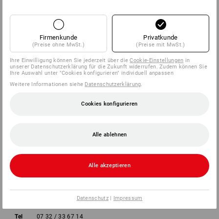
SERVICE
Firmenkunde
Privatkunde
UNTERNEHMEN
(Preise ohne MwSt.)
(Preise mit MwSt.)
Ihre Einwilligung können Sie jederzeit über die
Cookie-Einstellungen
in
INFORMATIONEN
unserer Datenschutzerklärung für die Zukunft widerrufen. Zudem können Sie
Ihre Auswahl unter "Cookies konfigurieren" individuell anpassen
Weitere Informationen siehe
Datenschutzerklärung
.
ZAHLARTEN
Cookies konfigurieren
Alle ablehnen
Alle akzeptieren
Strauss Österreich GmbH
Deggendorfstraße 5
4030 Linz
Datenschutz
|
Impressum
Tel
07 32 / 33 67 14