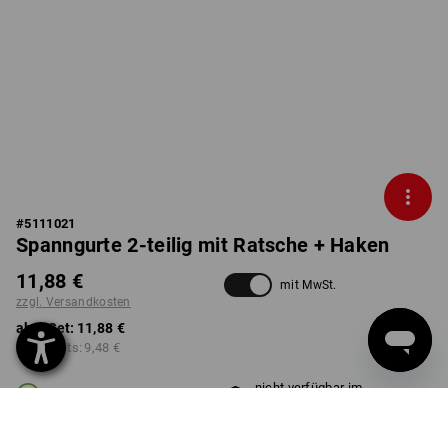
#
5111021
Spanngurte 2-teilig mit Ratsche + Haken
11,88 €
mit MwSt.
zzgl. Versandkosten
ab 1 Set:
11,88 €
ab 10 Sets:
9,48 €
nicht verfügbar im
Lieferzeit ca. 2-4 Werktage
Workwearstore