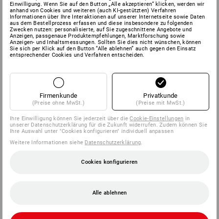
Einwilligung. Wenn Sie auf den Button „Alle akzeptieren“ klicken, werden wir
anhand von Cookies und weiteren (auch KI-gestützten) Verfahren
Informationen über Ihre Interaktionen auf unserer Internetseite sowie Daten
aus dem Bestellprozess erfassen und diese insbesondere zu folgenden
Zwecken nutzen: personalisierte, auf Sie zugeschnittene Angebote und
Anzeigen, passgenaue Produktempfehlungen, Marktforschung sowie
Anzeigen- und Inhaltsmessungen. Sollten Sie dies nicht wünschen, können
Sie sich per Klick auf den Button “Alle ablehnen” auch gegen den Einsatz
entsprechender Cookies und Verfahren entscheiden.
Firmenkunde
Privatkunde
(Preise ohne MwSt.)
(Preise mit MwSt.)
Ihre Einwilligung können Sie jederzeit über die
Cookie-Einstellungen
in
unserer Datenschutzerklärung für die Zukunft widerrufen. Zudem können Sie
Ihre Auswahl unter "Cookies konfigurieren" individuell anpassen
Weitere Informationen siehe
Datenschutzerklärung
.
Cookies konfigurieren
Alle ablehnen