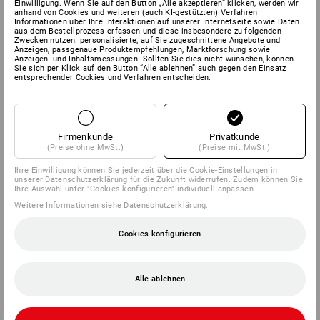
Einwilligung. Wenn Sie auf den Button „Alle akzeptieren“ klicken, werden wir
anhand von Cookies und weiteren (auch KI-gestützten) Verfahren
Informationen über Ihre Interaktionen auf unserer Internetseite sowie Daten
aus dem Bestellprozess erfassen und diese insbesondere zu folgenden
Zwecken nutzen: personalisierte, auf Sie zugeschnittene Angebote und
Anzeigen, passgenaue Produktempfehlungen, Marktforschung sowie
Anzeigen- und Inhaltsmessungen. Sollten Sie dies nicht wünschen, können
Sie sich per Klick auf den Button “Alle ablehnen” auch gegen den Einsatz
entsprechender Cookies und Verfahren entscheiden.
Firmenkunde
Privatkunde
(Preise ohne MwSt.)
(Preise mit MwSt.)
Ihre Einwilligung können Sie jederzeit über die
Cookie-Einstellungen
in
unserer Datenschutzerklärung für die Zukunft widerrufen. Zudem können Sie
Ihre Auswahl unter "Cookies konfigurieren" individuell anpassen
Weitere Informationen siehe
Datenschutzerklärung
.
Cookies konfigurieren
Alle ablehnen