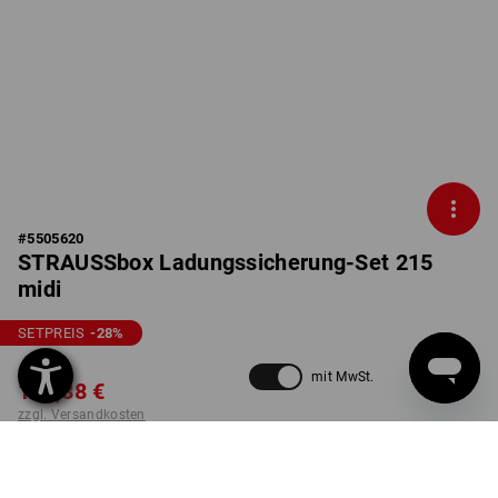
#
5505620
STRAUSSbox Ladungssicherung-Set 215
midi
SETPREIS
-28
%
251,76 €
mit MwSt.
179,88 €
zzgl. Versandkosten
nicht verfügbar im
Lieferzeit ca. 2-4 Werktage
Workwearstore