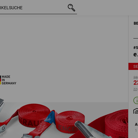
mit MwSt.
38,52 €
4-teilig
23,88 €
zzgl. Versandkosten
B
#
e
S
38
2
zz
A
1