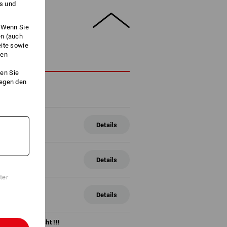
es und
. Wenn Sie
en (auch
eite sowie
ken
HREIBUNG
en Sie
gegen den
chluß
Details
Details
ter
 Haken
Details
ange Vorrat reicht !!!