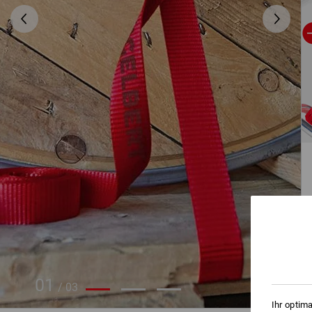
01
/
03
Ihr optim