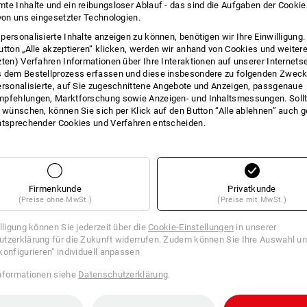
te Inhalte und ein reibungsloser Ablauf - das sind die Aufgaben der Cooki
INFO
 von uns eingesetzter Technologien.
personalisierte Inhalte anzeigen zu können, benötigen wir Ihre Einwilligung
utton „Alle akzeptieren“ klicken, werden wir anhand von Cookies und weiter
zten) Verfahren Informationen über Ihre Interaktionen auf unserer Internets
 dem Bestellprozess erfassen und diese insbesondere zu folgenden Zwec
BESC
ersonalisierte, auf Sie zugeschnittene Angebote und Anzeigen, passgenaue
pfehlungen, Marktforschung sowie Anzeigen- und Inhaltsmessungen. Sollt
t wünschen, können Sie sich per Klick auf den Button “Alle ablehnen” auch 
ntsprechender Cookies und Verfahren entscheiden.
SET BESTEHEND AUS:
1
x
Spanngurt, 1-teilig mit Klemmvers
Ausführung: Länge: 4 m, Breite: 25 mm
Firmenkunde
Privatkunde
(Preise ohne MwSt.)
(Preise mit MwSt.)
1
x
Spanngurte 1-teilig mit Ratsche
Ausführung: Länge: 5 m, Breite: 25 mm
illigung können Sie jederzeit über die
Cookie-Einstellungen
in unserer
tzerklärung für die Zukunft widerrufen. Zudem können Sie Ihre Auswahl un
konfigurieren" individuell anpassen
1
x
Spanngurte 2-teilig mit Ratsche +
Ausführung: Länge: 6 m, Breite: 50 mm
nformationen siehe
Datenschutzerklärung
.
!!! Saisonartikel !!! Lieferung nur sol