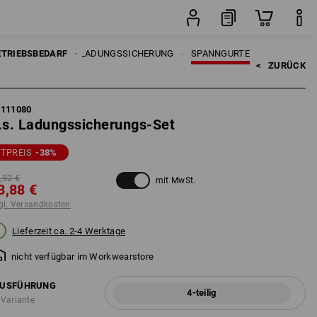
Set
ETRIEBSBEDARF
LADUNGSSICHERUNG
SPANNGURTE
<   
ZURÜCK
5111080
.s. Ladungssicherungs-Set
ETPREIS
-38
%
,52 €
mit MwSt.
3,88 €
gl. Versandkosten
Lieferzeit ca. 2-4 Werktage
nicht verfügbar im Workwearstore
USFÜHRUNG
4-teilig
 Variante