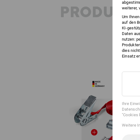
abgestimm
PRODUKT
weiterer,
Um Ihnen 
auf den B
KI-gestüt
Daten aus
nutzen: p
Produktem
dies nich
Einsatz e
Ihre Einw
Datenschu
"Cookies 
Weitere I