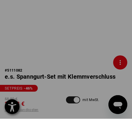
#
5111082
e.s. Spanngurt-Set mit Klemmverschluss
SETPREIS
-46
%
55,80 €
mit MwSt.
29,88 €
zzgl. Versandkosten
nicht verfügbar im
Lieferzeit ca. 2-4 Werktage
Workwearstore