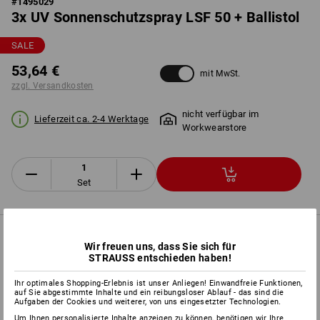
#
1495029
3x UV Sonnenschutzspray LSF 50 + Ballistol
SALE
53,64 €
mit MwSt.
zzgl. Versandkosten
nicht verfügbar im
Lieferzeit ca. 2-4 Werktage
Workwearstore
Set
PRODUKTINFO
Wir freuen uns, dass Sie sich für
STRAUSS entschieden haben!
BESCHREIBUNG
Ihr optimales Shopping-Erlebnis ist unser Anliegen! Einwandfreie Funktionen,
auf Sie abgestimmte Inhalte und ein reibungsloser Ablauf - das sind die
Aufgaben der Cookies und weiterer, von uns eingesetzter Technologien.
Um Ihnen personalisierte Inhalte anzeigen zu können, benötigen wir Ihre