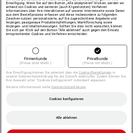
Einwilligung. Wenn Sie auf den Button „Alle akzeptieren“ klicken, werden wir
SET BESTEHEND AUS:
anhand von Cookies und weiteren (auch KI-gestützten) Verfahren
Informationen über Ihre Interaktionen auf unserer Internetseite sowie Daten
aus dem Bestellprozess erfassen und diese insbesondere zu folgenden
Zwecken nutzen: personalisierte, auf Sie zugeschnittene Angebote und
3
x
Sonnenschutzspray LSF 50+
Details
Anzeigen, passgenaue Produktempfehlungen, Marktforschung sowie
Anzeigen- und Inhaltsmessungen. Sollten Sie dies nicht wünschen, können
Sie sich per Klick auf den Button “Alle ablehnen” auch gegen den Einsatz
entsprechender Cookies und Verfahren entscheiden.
+
GRATIS
Details
1
x
Ballistol Mückenschutz-Spray Stichfrei
Firmenkunde
Privatkunde
(Preise ohne MwSt.)
(Preise mit MwSt.)
Ihre Einwilligung können Sie jederzeit über die
Cookie-Einstellungen
in
unserer Datenschutzerklärung für die Zukunft widerrufen. Zudem können Sie
Ihre Auswahl unter "Cookies konfigurieren" individuell anpassen
Weitere Informationen siehe
Datenschutzerklärung
.
SERVICE 07 32 / 33 67 14
Cookies konfigurieren
SERVICE
Alle ablehnen
UNTERNEHMEN