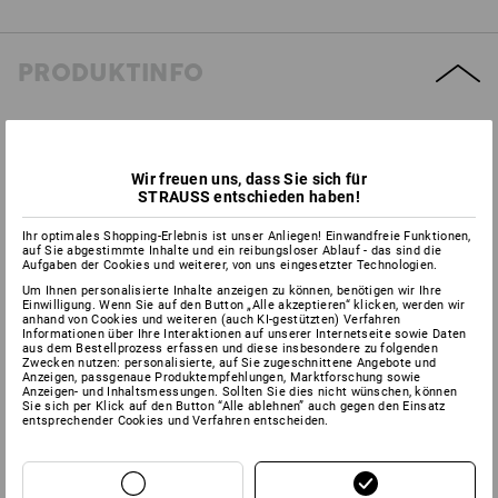
PRODUKTINFO
BESCHREIBUNG
Wir freuen uns, dass Sie sich für
schützt empfindliche und zerbrechliche Gegenstände vor
STRAUSS entschieden haben!
Erschütterung
einzigartige Langzeitversiegelung der Luftpolster
Ihr optimales Shopping-Erlebnis ist unser Anliegen! Einwandfreie Funktionen,
auf Sie abgestimmte Inhalte und ein reibungsloser Ablauf - das sind die
eine Sperrschicht in den Noppen minimiert den Luftverlust,
Aufgaben der Cookies und weiterer, von uns eingesetzter Technologien.
dadurch größtmöglicher Schutz
Um Ihnen personalisierte Inhalte anzeigen zu können, benötigen wir Ihre
an jeder beliebigen Stelle abreißbar: präzise, einfach und
Einwilligung. Wenn Sie auf den Button „Alle akzeptieren“ klicken, werden wir
anhand von Cookies und weiteren (auch KI-gestützten) Verfahren
gerade – auch ohne Schere
Informationen über Ihre Interaktionen auf unserer Internetseite sowie Daten
eine neuartige Noppenform bewirkt eine
aus dem Bestellprozess erfassen und diese insbesondere zu folgenden
Zwecken nutzen: personalisierte, auf Sie zugeschnittene Angebote und
Volumenreduzierung der Rolle um bis zu 46 %
Anzeigen, passgenaue Produktempfehlungen, Marktforschung sowie
AirCap® Folien schützen empfindliche und zerbrechliche
Anzeigen- und Inhaltsmessungen. Sollten Sie dies nicht wünschen, können
Sie sich per Klick auf den Button “Alle ablehnen” auch gegen den Einsatz
Gegenstände vor Erschütterungen
entsprechender Cookies und Verfahren entscheiden.
Rolle 100 cm x 100 m