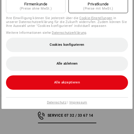
Firmenkunde
Privatkunde
Herstellerinformation:
Sealed Air Verpackungen GmbH | Ernst-
(Preise ohne MwSt.)
(Preise mit MwSt.)
Diegel-Straße 2 | DE 36304 Alsfeld |
info.deutschland@sealedair.com
Ihre Einwilligung können Sie jederzeit über die
Cookie-Einstellungen
in
unserer Datenschutzerklärung für die Zukunft widerrufen. Zudem können Sie
Ihre Auswahl unter "Cookies konfigurieren" individuell anpassen
Weitere Informationen siehe
Datenschutzerklärung
.
Klicken Sie auf den Button "Datenblatt" für weitere
Informationen.
Cookies konfigurieren
Datenblatt
Alle ablehnen
Alle akzeptieren
Datenschutz
|
Impressum
SERVICE 07 32 / 33 67 14