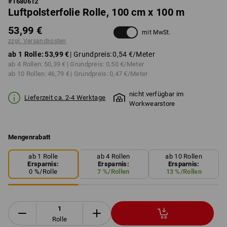
#
1680612
Luftpolsterfolie Rolle, 100 cm x 100 m
53,99 €
mit MwSt.
zzgl. Versandkosten
ab 1 Rolle:
53,99 €
| Grundpreis:
0,54 €
/Meter
ab 4 Rollen:
50,39 €
| Grundpreis:
0,50 €
/Meter
ab 10 Rollen:
46,79 €
| Grundpreis:
0,47 €
/Meter
nicht verfügbar im
Lieferzeit ca. 2-4 Werktage
Workwearstore
Mengenrabatt
ab 1 Rolle
ab 4 Rollen
ab 10 Rollen
Ersparnis:
Ersparnis:
Ersparnis:
0
%/
Rolle
7
%/
Rollen
13
%/
Rollen
Rolle