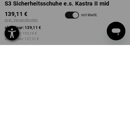
S3 Sicherheitsschuhe e.s. Kastra II mid
139,11 €
mit MwSt.
zzgl. Versandkosten
ab 1 Paar:
139,11 €
ab 3 Paar:
133,16 €
ab 10 Paar:
127,21 €
Lieferzeit ca. 2-4 Werktage
Workwearstore Verfügbarkeit
FARBE
GRÖSSE
36
wählen
wählen
schwarz
Mengenrabatt
ab 1 Paar
ab 3 Paar
ab 10 Paar
Ersparnis:
Ersparnis:
Ersparnis:
0
%/
Paar
4
%/
Paar
9
%/
Paar