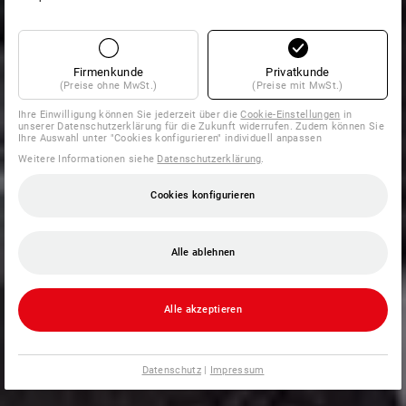
Firmenkunde
Privatkunde
(Preise ohne MwSt.)
(Preise mit MwSt.)
Ihre Einwilligung können Sie jederzeit über die
Cookie-Einstellungen
in
unserer Datenschutzerklärung für die Zukunft widerrufen. Zudem können Sie
Ihre Auswahl unter "Cookies konfigurieren" individuell anpassen
Weitere Informationen siehe
Datenschutzerklärung
.
Cookies konfigurieren
Alle ablehnen
Alle akzeptieren
Datenschutz
|
Impressum