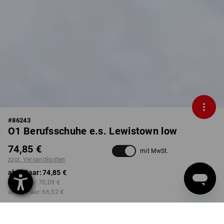
#
86243
O1 Berufsschuhe e.s. Lewistown low
74,85 €
mit MwSt.
zzgl. Versandkosten
ab 1 Paar:
74,85 €
ab 3 Paar:
70,09 €
ab 10 Paar:
66,52 €
Lieferzeit ca. 2-4 Werktage
Workwearstore Verfügbarkeit