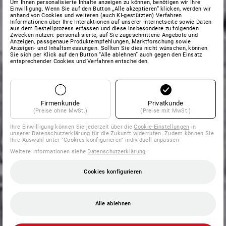
Um Ihnen personalisierte Inhalte anzeigen zu können, benötigen wir Ihre
Einwilligung. Wenn Sie auf den Button „Alle akzeptieren“ klicken, werden wir
anhand von Cookies und weiteren (auch KI-gestützten) Verfahren
Informationen über Ihre Interaktionen auf unserer Internetseite sowie Daten
aus dem Bestellprozess erfassen und diese insbesondere zu folgenden
Zwecken nutzen: personalisierte, auf Sie zugeschnittene Angebote und
Anzeigen, passgenaue Produktempfehlungen, Marktforschung sowie
Anzeigen- und Inhaltsmessungen. Sollten Sie dies nicht wünschen, können
Sie sich per Klick auf den Button “Alle ablehnen” auch gegen den Einsatz
entsprechender Cookies und Verfahren entscheiden.
Firmenkunde
Privatkunde
(Preise ohne MwSt.)
(Preise mit MwSt.)
Ihre Einwilligung können Sie jederzeit über die
Cookie-Einstellungen
in
unserer Datenschutzerklärung für die Zukunft widerrufen. Zudem können Sie
Ihre Auswahl unter "Cookies konfigurieren" individuell anpassen
Weitere Informationen siehe
Datenschutzerklärung
.
Cookies konfigurieren
Alle ablehnen