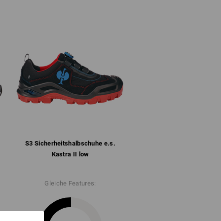
ormte und herausnehmbare Einlegesohle
zertifiziert nach DGUV Regel 112 - 191
bel gedämpfte Gummi/Phylon-Sohle nach
ständig und hitzebeständig bis ca. 70 °C
2
" für weitere Informationen.
S3 Sicherheits­halbschuhe e.s.
Kastra II low
Gleiche Features: