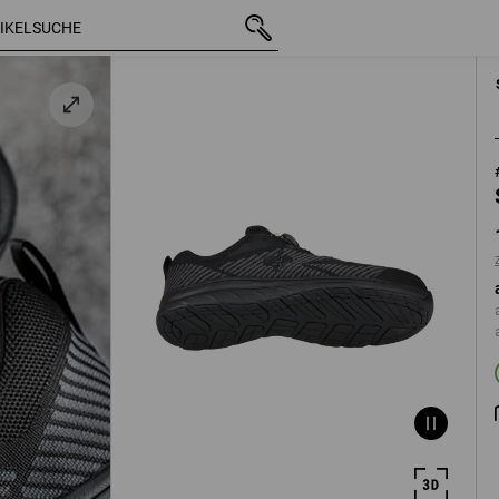
mit MwSt.
112,93 €
36
zzgl. Versandko