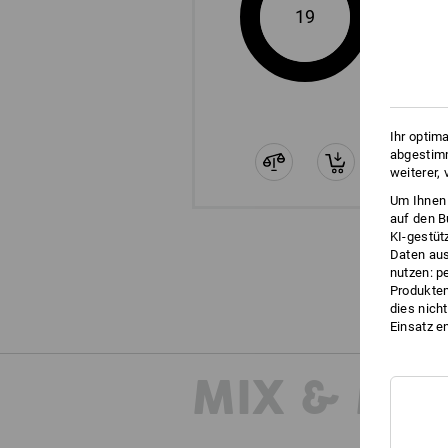
19
Ihr optim
abgestimm
weiterer,
Um Ihnen 
auf den B
KI-gestüt
Daten aus
nutzen: p
Produktem
dies nich
Einsatz e
MIX & MA