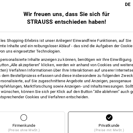
16
16
DE
Wir freuen uns, dass Sie sich für
STRAUSS entschieden haben!
+4 weitere Features
+3 weitere Features
ales Shopping-Erlebnis ist unser Anliegen! Einwandfreie Funktionen, auf Sie
te Inhalte und ein reibungsloser Ablauf - das sind die Aufgaben der Cooki
 von uns eingesetzter Technologien.
personalisierte Inhalte anzeigen zu können, benötigen wir Ihre Einwilligung
utton „Alle akzeptieren“ klicken, werden wir anhand von Cookies und weiter
zten) Verfahren Informationen über Ihre Interaktionen auf unserer Internets
 dem Bestellprozess erfassen und diese insbesondere zu folgenden Zwec
Alle Details vergleichen
ersonalisierte, auf Sie zugeschnittene Angebote und Anzeigen, passgenaue
pfehlungen, Marktforschung sowie Anzeigen- und Inhaltsmessungen. Sollt
t wünschen, können Sie sich per Klick auf den Button “Alle ablehnen” auch 
ntsprechender Cookies und Verfahren entscheiden.
TCH
Firmenkunde
Privatkunde
(Preise ohne MwSt.)
(Preise mit MwSt.)