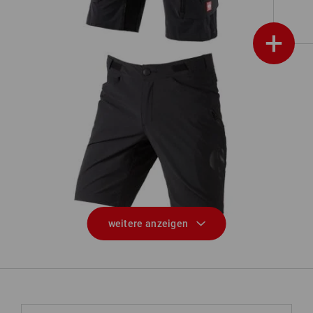
+
Funktions Short e.s.trail
weitere anzeigen