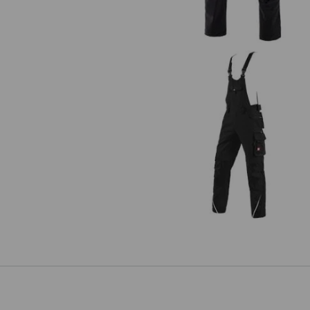
Latzhose e.s.motion