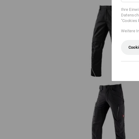
Ihre Einw
Datenschu
"Cookies 
Weitere I
Bundhose e.s.motion
Cooki
Cargohose e.s.vision stretch, Her