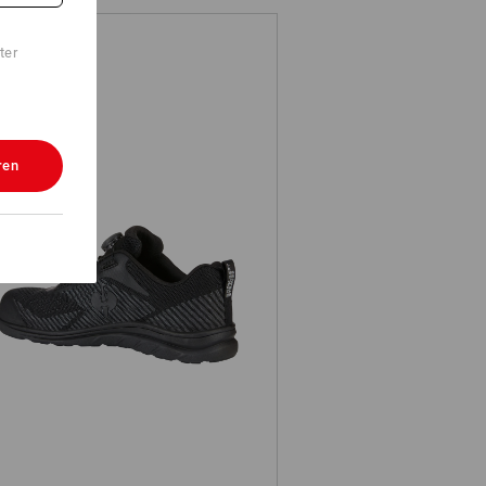
ter
ren
Sicherheitshalbschuhe e.s. Tegmen
IV low