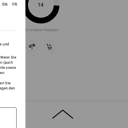
14
EN
FR
+12 weitere Features
es und
. Wenn Sie
en (auch
eite sowie
ken
en Sie
gegen den