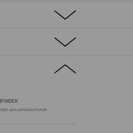
echnologie macht der Tegmen IV low nicht
ahtlos verarbeitet aus robusten Polyamid-
h äußerst strapazierfähig. Der komfortable
n- und Ausstieg und dank der ultraleichten
huh zu den Leichtgewichten im
ETAILS
EXTRAS
hverschluss sorgt für eine präzise fein
 für kompromisslose Performance
FINDER
uminiumkappe
ritten zum perfekten Schuh
tiv in angesagter Strickoptik
hezu nahtlos verarbeitetes Obermaterial
-einstellbare, präzise Passform