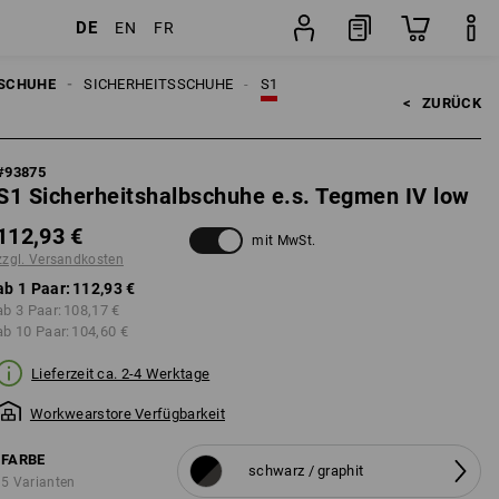
DE
EN
FR
sten
Paar
SCHUHE
SICHERHEITSSCHUHE
S1
<   
ZURÜCK
#
93875
S1 Sicherheitshalbschuhe e.s. Tegmen IV low
112,93 €
mit MwSt.
zzgl. Versandkosten
ab 1 Paar:
112,93 €
ab 3 Paar:
108,17 €
ab 10 Paar:
104,60 €
Lieferzeit ca. 2-4 Werktage
Workwearstore Verfügbarkeit
FARBE
schwarz / graphit
5 Varianten