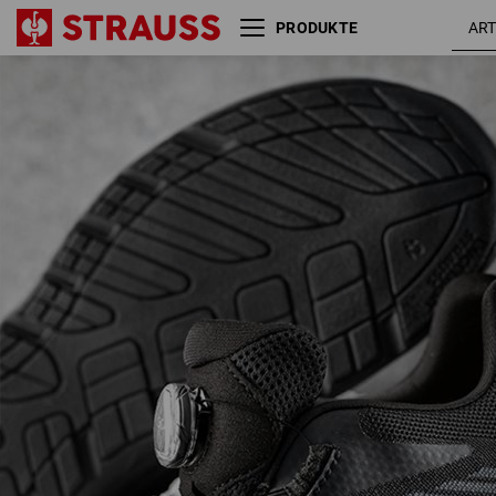
PRODUKTE
S1 Sicherheitshalbschuhe
schwarz
e.s. Tegmen IV low
/ graphit