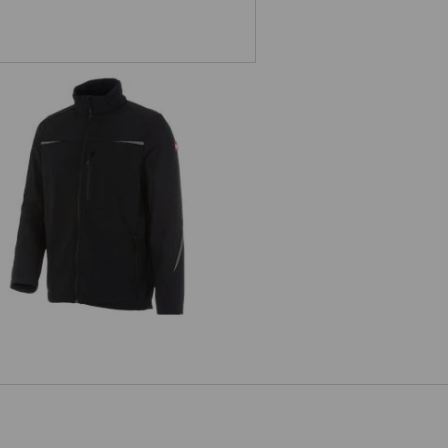
Softshelljacke e.s.motion 2020