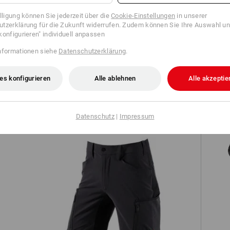
illigung können Sie jederzeit über die
Cookie-Einstellungen
in unserer
tzerklärung für die Zukunft widerrufen. Zudem können Sie Ihre Auswahl un
konfigurieren" individuell anpassen
nformationen siehe
Datenschutzerklärung
.
Short e.s.motion
es konfigurieren
Alle ablehnen
Alle akzeptie
Datenschutz
|
Impressum
S1 
ren
Short e.s.vision stretch, Herren