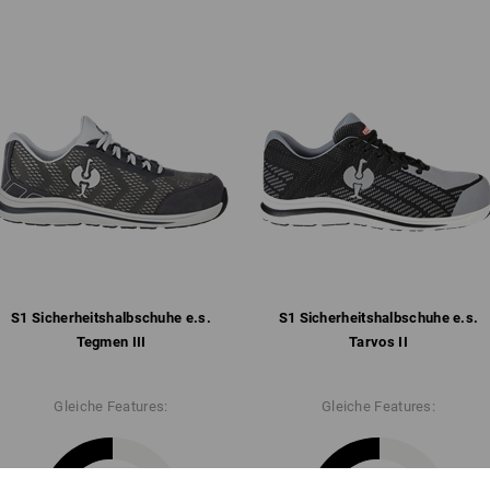
angenehmes Textil-Innenfutter
lederfreie Ausstattung
ganzflächige, anatomisch gef
ideal auch für Einlagenträger, 
(BGR191) / ÖNorm Z 1259
rutschhemmende und komforta
SRC, antistatisch, kraftstoffbe
Gewicht: ca.
460
Gramm bei Größe
4
Klicken Sie auf den Button "Datenblatt
Datenblätter
S1 Sicherheits­halbschuhe e.s.
S1 Sicherheits­halbschuhe e.s.
Tegmen III
Tarvos II
Gleiche Features:
Gleiche Features: