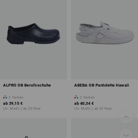
ALPRO OB Berufsschuhe
ABEBA OB Pantolette Hawaii
2
Farben
2
Farben
ab
39,15 €
ab
40,34 €
(m. MwSt.) ab 20 Paar
(m. MwSt.) ab 20 Paar