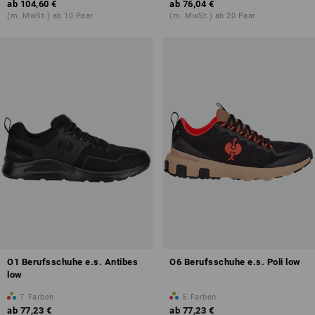
ab
104,60 €
ab
76,04 €
(m. MwSt.) ab 10 Paar
(m. MwSt.) ab 20 Paar
O1 Berufsschuhe e.s. Antibes
O6 Berufsschuhe e.s. Poli low
low
7
Farben
5
Farben
ab
77,23 €
ab
77,23 €