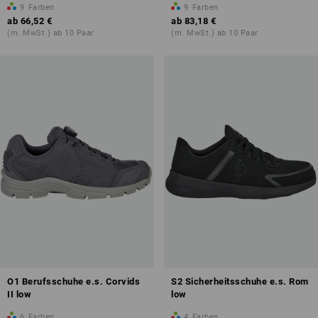
9
Farben
9
Farben
ab
66,52 €
ab
83,18 €
(m. MwSt.) ab 10 Paar
(m. MwSt.) ab 10 Paar
O1 Berufsschuhe e.s. Corvids
S2 Sicherheitsschuhe e.s. Rom
II low
low
6
Farben
4
Farben