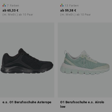
7
Farben
13
Farben
ab
65,33 €
ab
59,38 €
(m. MwSt.) ab 10 Paar
(m. MwSt.) ab 10 Paar
e.s. O1 Berufsschuhe Asterope
O1 Berufsschuhe e.s. Airolo
low