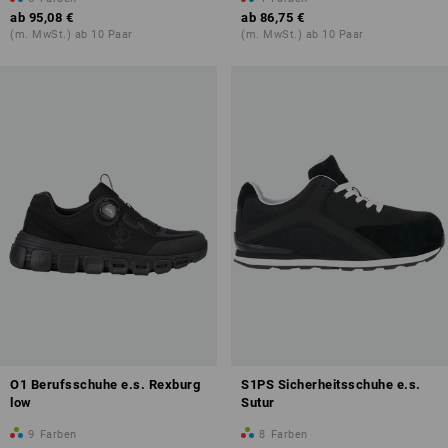
ab
95,08 €
ab
86,75 €
(m. MwSt.) ab 10 Paar
(m. MwSt.) ab 10 Paar
O1 Berufsschuhe e.s. Rexburg
S1PS Sicherheitsschuhe e.s.
low
Sutur
9
Farben
8
Farben