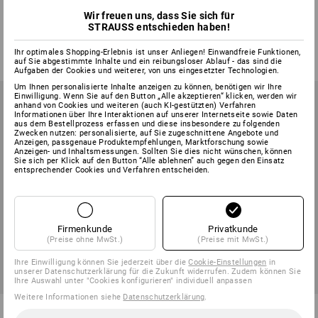
Baham II low
Wir freuen uns, dass Sie sich für
STRAUSS entschieden haben!
13
Farben
15
Farben
ab
83,18 €
ab
101,03 €
Ihr optimales Shopping-Erlebnis ist unser Anliegen! Einwandfreie Funktionen,
(m. MwSt.) ab 20 Paar
(m. MwSt.) ab 10 Paar
auf Sie abgestimmte Inhalte und ein reibungsloser Ablauf - das sind die
Aufgaben der Cookies und weiterer, von uns eingesetzter Technologien.
Um Ihnen personalisierte Inhalte anzeigen zu können, benötigen wir Ihre
Einwilligung. Wenn Sie auf den Button „Alle akzeptieren“ klicken, werden wir
anhand von Cookies und weiteren (auch KI-gestützten) Verfahren
Informationen über Ihre Interaktionen auf unserer Internetseite sowie Daten
aus dem Bestellprozess erfassen und diese insbesondere zu folgenden
Zwecken nutzen: personalisierte, auf Sie zugeschnittene Angebote und
Anzeigen, passgenaue Produktempfehlungen, Marktforschung sowie
Anzeigen- und Inhaltsmessungen. Sollten Sie dies nicht wünschen, können
Sie sich per Klick auf den Button “Alle ablehnen” auch gegen den Einsatz
entsprechender Cookies und Verfahren entscheiden.
Firmenkunde
Privatkunde
(Preise ohne MwSt.)
(Preise mit MwSt.)
Ihre Einwilligung können Sie jederzeit über die
Cookie-Einstellungen
in
unserer Datenschutzerklärung für die Zukunft widerrufen. Zudem können Sie
Ihre Auswahl unter "Cookies konfigurieren" individuell anpassen
Weitere Informationen siehe
Datenschutzerklärung
.
S1 Sicherheitsschuhe e.s.
S1 Sicherheitsschuhe e.s. St.