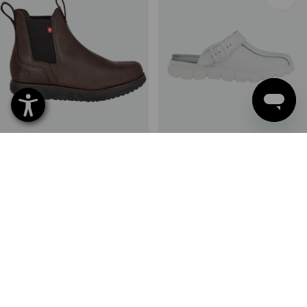
O1 Berufsschuhe e.s. Amarillo
OB Pantolette Naxos
mid
2
Farben
2
Farben
ab
103,41 €
ab
37,96 €
(m. MwSt.) ab 10 Paar
(m. MwSt.) ab 20 Paar