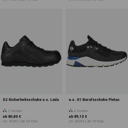
S2 Sicherheitsschuhe e.s. Leda
e.s. O1 Berufsschuhe Pietas
2
Farben
6
Farben
ab
80,80 €
ab
89,13 €
(m. MwSt.) ab 20 Paar
(m. MwSt.) ab 10 Paar