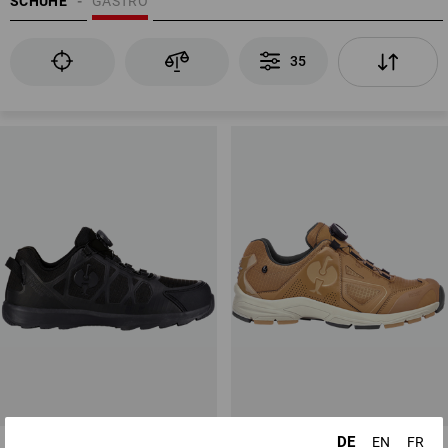
SCHUHE
GASTRO
35
DE
EN
FR
S1 Sicherheitshalbschuhe e.s.
O2 Berufsschuhe e.s. Minkar II