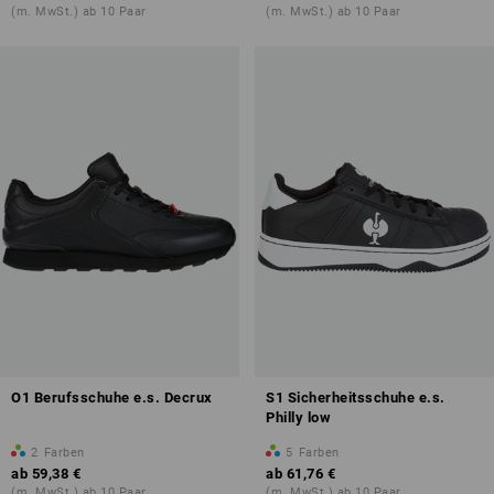
(m. MwSt.) ab 10 Paar
(m. MwSt.) ab 10 Paar
O1 Berufsschuhe e.s. Decrux
S1 Sicherheitsschuhe e.s.
Philly low
2
Farben
5
Farben
ab
59,38 €
ab
61,76 €
(m. MwSt.) ab 10 Paar
(m. MwSt.) ab 10 Paar