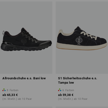
Allroundschuhe e.s. Bani low
S1 Sicherheitsschuhe e.s.
Tampa low
8
Farben
6
Farben
ab
65,33 €
ab
59,38 €
(m. MwSt.) ab 10 Paar
(m. MwSt.) ab 10 Paar