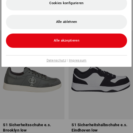
Canberra low
Louis low
Cookies konfigurieren
10
Farben
10
Farben
ab
71,28 €
ab
78,42 €
(m. MwSt.) ab 10 Paar
(m. MwSt.) ab 10 Paar
Alle ablehnen
Alle akzeptieren
Datenschutz
|
Impressum
S1 Sicherheitsschuhe e.s.
S1 Sicherheitshalbschuhe e.s.
Brooklyn low
Eindhoven low