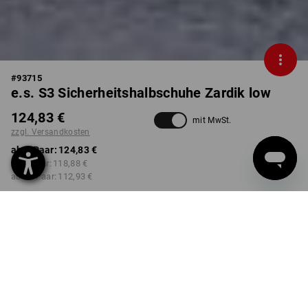
#
93715
e.s. S3 Sicherheitshalbschuhe Zardik low
124,83 €
mit MwSt.
zzgl. Versandkosten
ab 1 Paar:
124,83 €
ab 3 Paar:
118,88 €
ab 10 Paar:
112,93 €
Lieferzeit ca. 2-4 Werktage
Workwearstore Verfügbarkeit
FARBE
GRÖSSE
38
wählen
weiß / platin