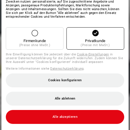
Zwecken nutzen: personalisierte, auf Sie zugeschnittene Angebote und
Anzeigen, passgenaue Produktempfehlungen, Marktforschung sowie
Anzeigen- und Inhaltsmessungen. Sollten Sie dies nicht wünschen, können
Sie sich per Klick auf den Button “Alle ablehnen” auch gegen den Einsatz
entsprechender Cookies und Verfahren entscheiden.
Firmenkunde
Privatkunde
(Preise ohne MwSt.)
(Preise mit MwSt.)
Ihre Einwilligung können Sie jederzeit über die
Cookie-Einstellungen
in
unserer Datenschutzerklärung für die Zukunft widerrufen. Zudem können Sie
Ihre Auswahl unter "Cookies konfigurieren" individuell anpassen
Weitere Informationen siehe
Datenschutzerklärung
.
Cookies konfigurieren
Alle ablehnen
Alle akzeptieren