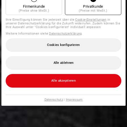
Firmenkunde
Privatkunde
(Preise ohne MwSt.)
(Preise mit MwSt.)
Ihre Einwilligung können Sie jederzeit über die
Cookie-Einstellungen
in
unserer Datenschutzerklärung für die Zukunft widerrufen. Zudem können Sie
Ihre Auswahl unter "Cookies konfigurieren" individuell anpassen
Weitere Informationen siehe
Datenschutzerklärung
.
Cookies konfigurieren
Alle ablehnen
Alle akzeptieren
Datenschutz
|
Impressum