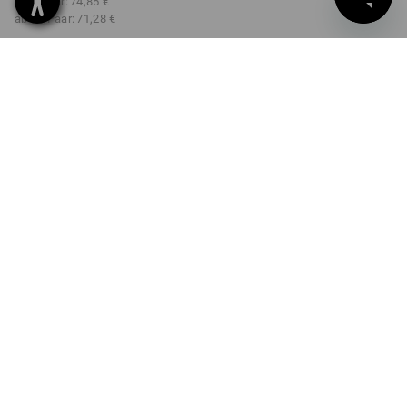
ab 3 Paar:
74,85 €
ab 10 Paar:
71,28 €
Lieferzeit ca. 2-4 Werktage
Workwearstore Verfügbarkeit
FARBE
GRÖSSE
36
wählen
wählen
schwarz
Mengenrabatt
ab 1 Paar
ab 3 Paar
ab 10 Paar
Ersparnis:
Ersparnis:
Ersparnis:
0
%/
Paar
6
%/
Paar
10
%/
Paar
Paar